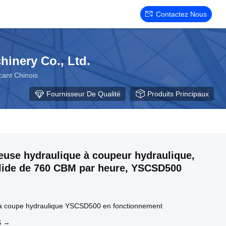
Contactez Nous
inery Co., Ltd.
cant Chinois
Fournisseur De Qualité
Produits Principaux
use hydraulique à coupeur hydraulique,
olide de 760 CBM par heure, YSCSD500
à coupe hydraulique YSCSD500 en fonctionnement
S →