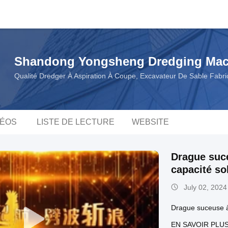
Shandong Yongsheng Dredging Mach
Qualité Dredger À Aspiration À Coupe, Excavateur De Sable Fabri
DÉOS
LISTE DE LECTURE
WEBSITE
Drague suce
capacité s
July 02, 2024
Drague suceuse 
EN SAVOIR PLU