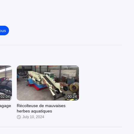
ous
02:04
00:24
ragage
Récolteuse de mauvaises
herbes aquatiques
July 10, 2024