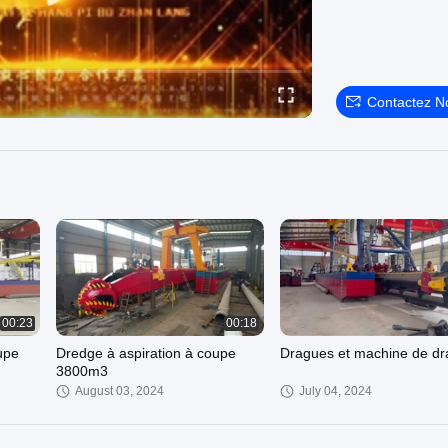
Contactez N
00:23
00:18
upe
Dredge à aspiration à coupe
Dragues et machine de d
3800m3
August 03, 2024
July 04, 2024