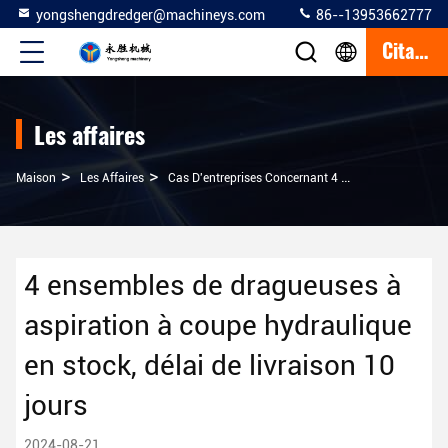
yongshengdredger@machineys.com
86--13953662777
Citation
Les affaires
>
>
Maison
Les Affaires
Cas D'entreprises Concernant 4 Ensembles De Dragueuses À Aspiration À Coupe Hydraulique En Stock, Délai De Livraison 10 Jours
4 ensembles de dragueuses à
aspiration à coupe hydraulique
en stock, délai de livraison 10
jours
2024-08-21