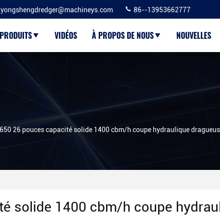
yongshengdredger@machineys.com
86--13953662777
PRODUITS
VIDÉOS
À PROPOS DE NOUS
NOUVELLES
650 26 pouces capacité solide 1400 cbm/h coupe hydraulique dragueuse
é solide 1400 cbm/h coupe hydrau