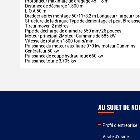
Profondeur maximale de dragage 45°
18 m
Distance de décharge
1,800 m
L.O.A
50 m
Dredger après montage
50*11*3,2 m
Longueur* largeur* p
Structure de la drague
Type de démontage et peut être asse
Tireur moyen
2 mètres
Pipe de décharge de diamètre
650 mm/26 pouces
Moteur principal
2Moteur Cummins de 685 kW
Vitesse de rotation
1800 tours/min
Puissance du moteur auxiliaire 970 kw moteur Cummins
Générateur
50 kw
Puissance de coupe hydraulique
660 kw
Puissance totale
3,705 kw
AU SUJET DE NO
Profil d'entreprise
Visite d'usine