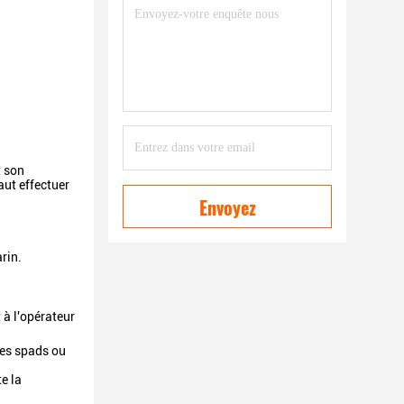
t son
aut effectuer
Envoyez
rin.
 à l'opérateur
les spads ou
e la