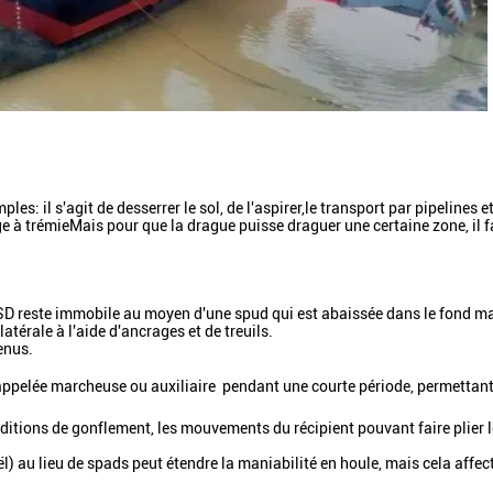
s: il s'agit de desserrer le sol, de l'aspirer,le transport par pipelines e
rge à trémieMais pour que la drague puisse draguer une certaine zone, il f
CSD reste immobile au moyen d'une spud qui est abaissée dans le fond ma
térale à l'aide d'ancrages et de treuils.
enus.
ppelée marcheuse ou auxiliaire  pendant une courte période, permettant
itions de gonflement, les mouvements du récipient pouvant faire plier 
) au lieu de spads peut étendre la maniabilité en houle, mais cela affect