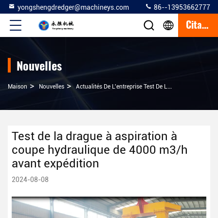
yongshengdredger@machineys.com
86--13953662777
Citation
Nouvelles
>
>
Maison
Nouvelles
Actualités De L'entreprise Test De La Drague À Aspiration À Coupe Hydraulique De 4000 M3/h Avant Expédition
Test de la drague à aspiration à
coupe hydraulique de 4000 m3/h
avant expédition
2024-08-08