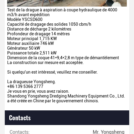
Test de la drague à aspiration à coupe hydraulique de 4000
m3/h avant expédition
Modèle YSCSD600
Capacité de dragage des solides
1050 cbm/h
Distance de décharge
2 kilomètres
Profondeur de dragage
14 mètres
Moteur principal
1,715 KW
Moteur auxiliaire
746 kW
Générateur
50 kW
Puissance totale
2,511 kW
Dimension de la coque
41*9,4*2,8 m type de démantèlement
La construction sur mesure est acceptée.
Si quelqu'un est intéressé, veuillez me conseiller.
La dragueuse Yongsheng.
+86 139 5366 2777
Je vous en prie, vous avez raison.
Shandong Yongsheng Dredging Machinery Equipment Co., Ltd.
a été créée en Chine par le gouvernement chinois.
Contacts
Contacts:
Mr. Yongsheng