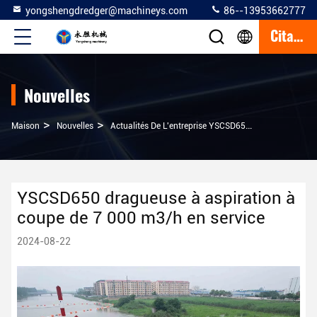
yongshengdredger@machineys.com
86--13953662777
Citation
Nouvelles
>
>
Maison
Nouvelles
Actualités De L'entreprise YSCSD650 Dragueuse À Aspiration À Coupe De 7 000 M3/h En Service
YSCSD650 dragueuse à aspiration à
coupe de 7 000 m3/h en service
2024-08-22