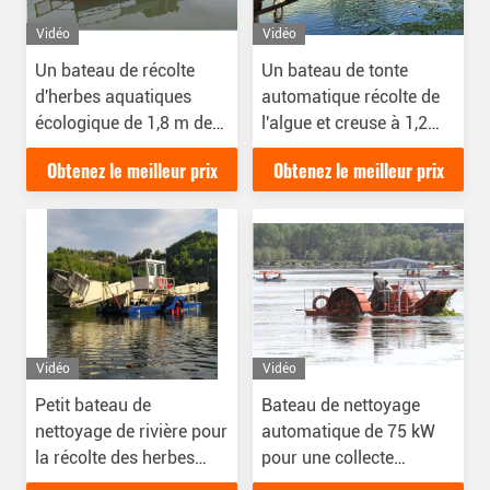
Vidéo
Vidéo
Un bateau de récolte
Un bateau de tonte
d'herbes aquatiques
automatique récolte de
écologique de 1,8 m de
l'algue et creuse à 1,2
largeur de coupe 5CBM
mètre de profondeur.
Obtenez le meilleur prix
Obtenez le meilleur prix
Hopper
Vidéo
Vidéo
Petit bateau de
Bateau de nettoyage
nettoyage de rivière pour
automatique de 75 kW
la récolte des herbes
pour une collecte
aquatiques, profondeur
efficace des déchets