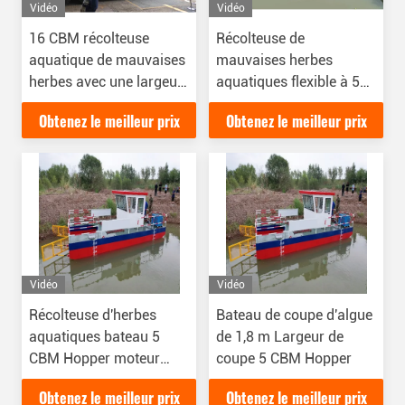
Vidéo
Vidéo
16 CBM récolteuse
Récolteuse de
aquatique de mauvaises
mauvaises herbes
herbes avec une largeur
aquatiques flexible à 5
de coupe de 2,1 m
km/h avec une tige à 2
Obtenez le meilleur prix
Obtenez le meilleur prix
sections pour couper
l'herbe aquatique
Vidéo
Vidéo
Récolteuse d'herbes
Bateau de coupe d'algue
aquatiques bateau 5
de 1,8 m Largeur de
CBM Hopper moteur
coupe 5 CBM Hopper
75kw
Obtenez le meilleur prix
Obtenez le meilleur prix