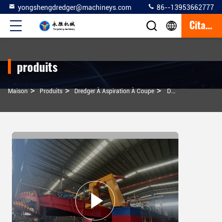
yongshengdredger@machineys.com
86--13953662777
Citation
produits
>
>
>
Maison
Produits
Dredger À Aspiration À Coupe
Dragueuse Csd Polyvalente Pour Diverses Applications De Drague Épaisseur De Plaque Latérale 6 Mm