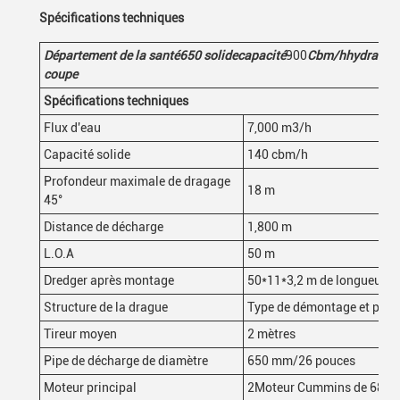
Spécifications techniques
Département de la santé
650
solide
capacité
900
Cbm/h
hydrauli
coupe
Spécifications techniques
Flux d'eau
7,000 m3/h
Capacité solide
140 cbm/h
Profondeur maximale de dragage
18 m
45°
Distance de décharge
1,800 m
L.O.A
50 m
Dredger après montage
50*11*3,2 m de longueur
*
l
Structure de la drague
Type de démontage et peut 
Tireur moyen
2 mètres
Pipe de décharge de diamètre
650 mm/26 pouces
Moteur principal
2Moteur Cummins de 685 