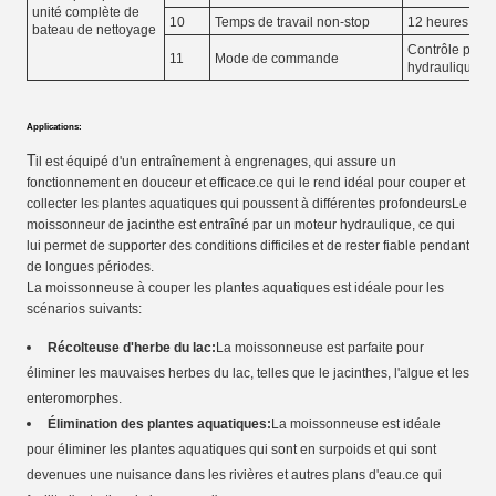
unité complète de
10
Temps de travail non-stop
12 heures
bateau de nettoyage
Contrôle pilote
11
Mode de commande
hydraulique c
Applications:
T
il est équipé d'un entraînement à engrenages, qui assure un
fonctionnement en douceur et efficace.ce qui le rend idéal pour couper et
collecter les plantes aquatiques qui poussent à différentes profondeursLe
moissonneur de jacinthe est entraîné par un moteur hydraulique, ce qui
lui permet de supporter des conditions difficiles et de rester fiable pendant
de longues périodes.
La moissonneuse à couper les plantes aquatiques est idéale pour les
scénarios suivants:
Récolteuse d'herbe du lac:
La moissonneuse est parfaite pour
éliminer les mauvaises herbes du lac, telles que le jacinthes, l'algue et les
enteromorphes.
Élimination des plantes aquatiques:
La moissonneuse est idéale
pour éliminer les plantes aquatiques qui sont en surpoids et qui sont
devenues une nuisance dans les rivières et autres plans d'eau.ce qui