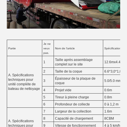
Je ne
Partie
veux
Nom de l'article
Spécification
pas.
Taille après assemblage
1
12.6mx4.4x2.
complet sur le site
2
Taille de la coque
6.6*3,0*1,0m
A. Spécifications
Épaisseur de la plaque de
techniques pour
3
5.0/5.0 mm
coque
unité complète de
bateau de nettoyage
4
Projet vide
0.6m
5
Tireur à pleine charge
0.8m
6
Profondeur de collecte
0 à 1,2 m
7
Largeur de la collection
1.6m
8
Capacité de chargement
8CBM
A. Spécifications
techniques pour
9
Vitesse de fonctionnement
4 à 5 km/h