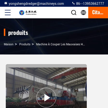
yongshengdredger@machineys.com
86--13953662777
Citation
produits
>
>
>
Maison
Produits
Machine À Couper Les Mauvaises Herbes Du Lac
8