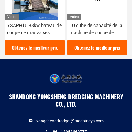
Vidéo
Vidéo
Vid
YSAPH10 88kw bateau de
10 cube de capacité de la
Ma
coupe de mauvaises
machine de coupe de
aut
herbes aquatique 10m3
mauvaises herbes du lac
ma
avec 2 sections de
sont utilisés pour recueillir
lac
Obtenez le meilleur prix
Obtenez le meilleur prix
O
conception de tige pour
et nettoyer les plantes
net
couper l'herbe d'eau
d'eau de rivière
aqu
rou
ma
SHANDONG YONGSHENG DREDGING MACHINERY
CO., LTD.
yongshengdredger@machineys.com
86--13953662777