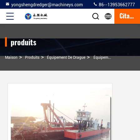
yongshengdredger@machineys.com
86--13953662777
Citation
produits
>
>
>
Maison
Produits
Équipement De Drague
Équipement De Dragage À Tête De Coupe De Type Couronne De 600 Mm Pour Le Dragage Du Sable De Rivière Ou Des Boues