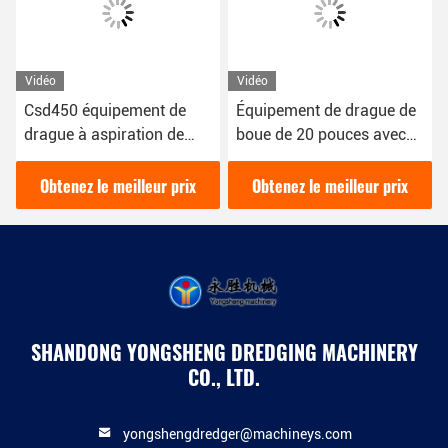
Vidéo
Vidéo
Csd450 équipement de
Équipement de drague de
drague à aspiration de
boue de 20 pouces avec
sable personnalisé
une capacité solide de 760
Cbm/h
Obtenez le meilleur prix
Obtenez le meilleur prix
SHANDONG YONGSHENG DREDGING MACHINERY
CO., LTD.
yongshengdredger@machineys.com