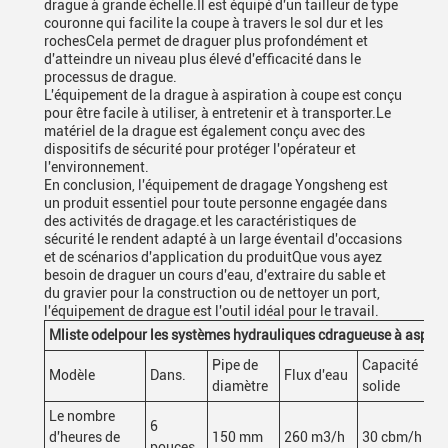
drague à grande échelle.Il est équipé d'un tailleur de type
couronne qui facilite la coupe à travers le sol dur et les
rochesCela permet de draguer plus profondément et
d'atteindre un niveau plus élevé d'efficacité dans le
processus de drague.
L'équipement de la drague à aspiration à coupe est conçu
pour être facile à utiliser, à entretenir et à transporter.Le
matériel de la drague est également conçu avec des
dispositifs de sécurité pour protéger l'opérateur et
l'environnement.
En conclusion, l'équipement de dragage Yongsheng est
un produit essentiel pour toute personne engagée dans
des activités de dragage.et les caractéristiques de
sécurité le rendent adapté à un large éventail d'occasions
et de scénarios d'application du produitQue vous ayez
besoin de draguer un cours d'eau, d'extraire du sable et
du gravier pour la construction ou de nettoyer un port,
l'équipement de drague est l'outil idéal pour le travail.
M
liste odel
pour les systèmes hydrauliques c
dragueuse à aspirat
Pipe de
Capacité
Modèle
Dans.
Flux d'eau
diamètre
solide
Le nombre
6
d'heures de
150 mm
260 m3/h
30 cbm/h
pouces