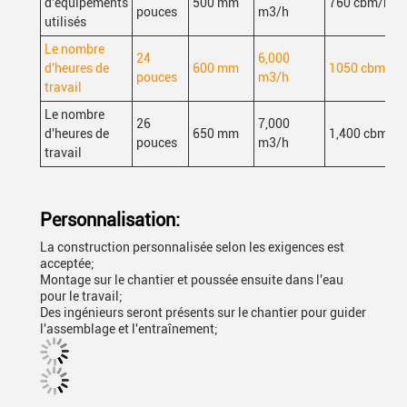
d'équipements
500 mm
760 cbm/h
pouces
m3/h
utilisés
Le nombre
24
6,000
d'heures de
600 mm
1050 cbm/h
pouces
m3/h
travail
Le nombre
26
7,000
d'heures de
650 mm
1,400 cbm/h
pouces
m3/h
travail
Personnalisation:
La construction personnalisée selon les exigences est
acceptée;
Montage sur le chantier et poussée ensuite dans l'eau
pour le travail;
Des ingénieurs seront présents sur le chantier pour guider
l'assemblage et l'entraînement;