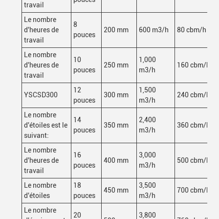
travail
Le nombre
8
d'heures de
200 mm
600 m3/h
80 cbm/h
pouces
travail
Le nombre
10
1,000
d'heures de
250 mm
160 cbm/h
pouces
m3/h
travail
12
1,500
YSCSD300
300 mm
240 cbm/h
pouces
m3/h
Le nombre
14
2,400
d'étoiles est le
350 mm
360 cbm/h
pouces
m3/h
suivant:
Le nombre
16
3,000
d'heures de
400 mm
500 cbm/h
pouces
m3/h
travail
Le nombre
18
3,500
450 mm
700 cbm/h
d'étoiles
pouces
m3/h
Le nombre
20
3,800