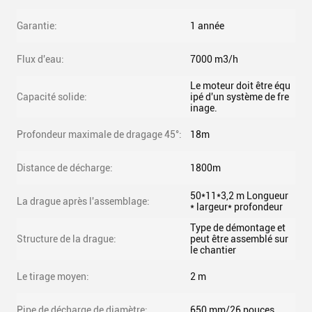
Garantie:
1 année
Flux d'eau:
7000 m3/h
Le moteur doit être équ
Capacité solide:
ipé d'un système de fre
inage.
Profondeur maximale de dragage 45°:
18m
Distance de décharge:
1800m
50*11*3,2 m Longueur
La drague après l'assemblage:
* largeur* profondeur
Type de démontage et
Structure de la drague:
peut être assemblé sur
le chantier
Le tirage moyen:
2 m
Pipe de décharge de diamètre:
650 mm/26 pouces