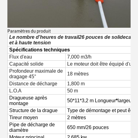
Paramètres du produit
Le nombre d'heures de travail
26 pouces de solide
capac
et à haute tension
Spécifications techniques
Flux d'eau
7,000 m3/h
Capacité solide
Le moteur doit être équipé d'un 
Profondeur maximale de
18 mètres
dragage 45°
Distance de décharge
1,800 m
L.O.A
50 m
Dragueuse après
50*11*3,2 m
Longueur
*
largeur* 
montage
Structure de la drague
Type de démontage et peut être 
Tireur moyen
2 mètres
Pipe de décharge de
650 mm/26 pouces
diamètre
Moteur principal
2,685 kw