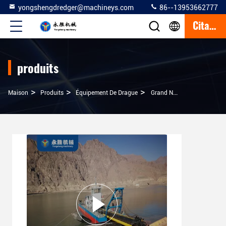
yongshengdredger@machineys.com
86--13953662777
Citation
produits
>
>
>
Maison
Produits
Équipement De Drague
Grand Navire De Dragage De Rivière De 26 Pouces