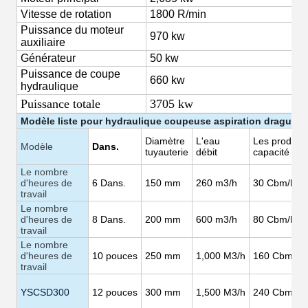
Vitesse de rotation
1800
R/min
Puissance du moteur
970 kw
auxiliaire
Générateur
50 kw
Puissance de coupe
660 kw
hydraulique
Puissance totale
3705 kw
Modèle
liste
pour
hydraulique
coupeuse
aspiration
dragueur
Diamètre
L'eau
Les produits
Modèle
Dans.
tuyauterie
débit
capacité
Le nombre
d'heures de
6
Dans.
150
mm
260 m3/h
30
Cbm/h
travail
Le nombre
d'heures de
8
Dans.
200 mm
600 m3/h
80
Cbm/h
travail
Le nombre
d'heures de
10
pouces
250 mm
1,000
M3/h
160
Cbm/h
travail
YSCSD300
12
pouces
300 mm
1,500
M3/h
240
Cbm/h