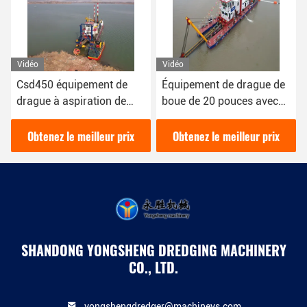
Vidéo
Vidéo
Csd450 équipement de
Équipement de drague de
drague à aspiration de
boue de 20 pouces avec
sable personnalisé
une capacité solide de 760
Cbm/h
Obtenez le meilleur prix
Obtenez le meilleur prix
SHANDONG YONGSHENG DREDGING MACHINERY
CO., LTD.
yongshengdredger@machineys.com