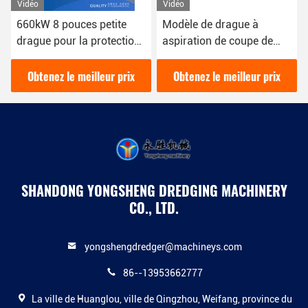
Vidéo
Vidéo
Modèle de drague à
Dragueuse Csd
aspiration de coupe de
polyvalente pour diverses
tuyaux de 12 pouces avec
applications de drague
une puissance de 200
épaisseur de plaque
Obtenez le meilleur prix
Obtenez le meilleur prix
mètres cubes par heure
latérale 6 mm
SHANDONG YONGSHENG DREDGING MACHINERY
CO., LTD.
yongshengdredger@machineys.com
86--13953662777
La ville de Huanglou, ville de Qingzhou, Weifang, province du