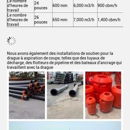
Le nombre
24
d'heures de
600 mm
6,000 m3/h
900 cbm/h
2,
pouces
travail
Le nombre
26
d'heures de
650 mm
7,000 m3/h
1,400 cbm/h
3,
pouces
travail
Nous avons également des installations de soutien pour la
drague à aspiration de coupe, telles que des tuyaux de
décharge, des flotteurs de pipeline et des bateaux d'ancrage qui
travaillent avec la drague