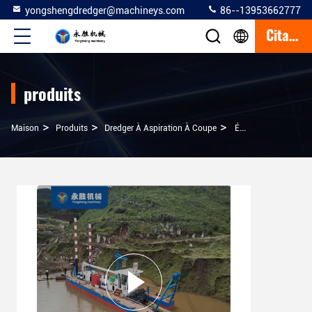
yongshengdredger@machineys.com
86--13953662777
Citation
produits
>
>
>
Maison
Produits
Dredger À Aspiration À Coupe
Équipement De Dragage De Petite Taille De 10 Pouces Pour Le Dragage Urbain Des Rivières À L'aide De Tuyaux De Dragage De 200 Mm