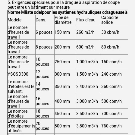
5. Exigences spéciales pour la drague à aspiration de coupe
peut être un bâtiment sur mesure
Norme M
liste odel
pour les systèmes hydrauliques c
dragueuse à asp
Pipe de
Capacité
Pui
Modèle
Dans.
Flux d'eau
diamètre
solide
tot
Le nombre
d'heures de
6 pouces
150 mm
260 m3/h
30 cbm/h
10
travail
Le nombre
d'heures de
8 pouces
200 mm
600 m3/h
80 cbm/h
21
travail
Le nombre
10
d'heures de
250 mm
1,000 m3/h
160 cbm/h
36
pouces
travail
12
YSCSD300
300 mm
1,500 m3/h
240 cbm/h
59
pouces
Le nombre
14
d'étoiles est le
350 mm
2,400 m3/h
360 cbm/h
97
pouces
suivant:
Le nombre
16
d'heures de
400 mm
3,000 m3/h
500 cbm/h
1,
pouces
travail
Le nombre
18
450 mm
3,500 m3/h
700 cbm/h
1,
d'étoiles
pouces
Le nombre
20
d'équipements
500 mm
3,800 m3/h
760 cbm/h
1,
pouces
utilisés