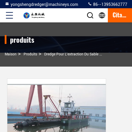
yongshengdredger@machineys.com
86--13953662777
Citation
produits
>
>
>
Maison
Produits
Dredge Pour L'extraction Du Sable
Dragueuse À Sab