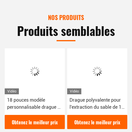
NOS PRODUITS
Produits semblables
Vidéo
Vidéo
18 pouces modèle
Drague polyvalente pour
personnalisable drague à
l'extraction du sable de 16
sable 50kw pour vos
kW avec une couleur bleue
besoins d'extraction de
pour divers besoins
Obtenez le meilleur prix
Obtenez le meilleur prix
sable
d'extraction du sable