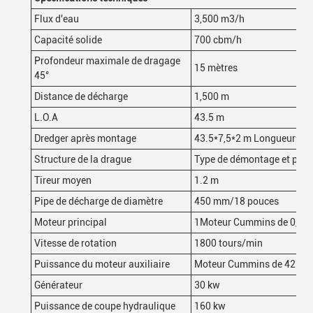
Flux d'eau
3,500 m3/h
Capacité solide
700 cbm/h
Profondeur maximale de dragage
15 mètres
45°
Distance de décharge
1,500 m
L.O.A
43.5 m
Dredger après montage
43.5*7,5*2 m Longueur
*
la
Structure de la drague
Type de démontage et peut 
Tireur moyen
1.2 m
Pipe de décharge de diamètre
450 mm/18 pouces
Moteur principal
1Moteur Cummins de 0,00
Vitesse de rotation
1800 tours/min
Puissance du moteur auxiliaire
Moteur Cummins de 425 k
Générateur
30 kw
Puissance de coupe hydraulique
160 kw