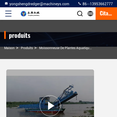
yongshengdredger@machineys.com
86--13953662777
Citation
produits
>
>
>
Maison
Produits
Moissonneuse De Plantes Aquatiques
Récolteuse D