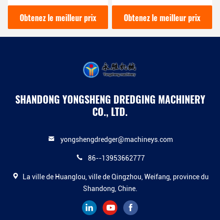
9CBM entièrement
km/h pour collecter et
automatiques pour les
nettoyer les plantes d'eau
Obtenez le meilleur prix
Obtenez le meilleur prix
déchets flottants
de rivière
SHANDONG YONGSHENG DREDGING MACHINERY
CO., LTD.
yongshengdredger@machineys.com
86--13953662777
La ville de Huanglou, ville de Qingzhou, Weifang, province du
Shandong, Chine.