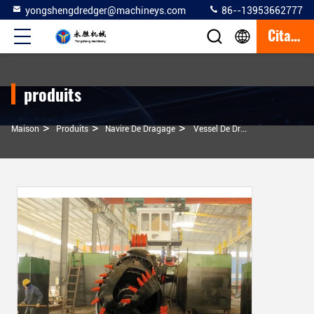
yongshengdredger@machineys.com
86--13953662777
Citation
produits
>
>
>
Maison
Produits
Navire De Dragage
Vessel De Dragage À Aspiration De Sable De 700 Mètres Cubes Avec Tuyauterie En PEHD