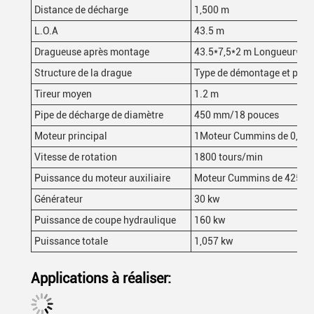
Distance de décharge
1,500 m
L.O.A
43.5 m
Dragueuse après montage
43.5*7,5*2 m Longueur
*
lar
Structure de la drague
Type de démontage et peut 
Tireur moyen
1.2 m
Pipe de décharge de diamètre
450 mm/18 pouces
Moteur principal
1Moteur Cummins de 0,00
Vitesse de rotation
1800 tours/min
Puissance du moteur auxiliaire
Moteur Cummins de 425 k
Générateur
30 kw
Puissance de coupe hydraulique
160 kw
Puissance totale
1,057 kw
Applications à réaliser: