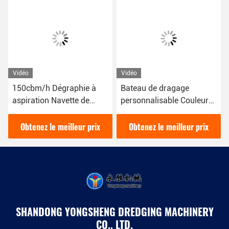
Vidéo
Vidéo
150cbm/h Dégraphie à
Bateau de dragage
aspiration Navette de
personnalisable Couleur
dragueuse de couleur
rouge pour l'entretien et la
rouge utilisée pour la
construction des voies
Obtenez le meilleur prix
Obtenez le meilleur prix
machine de drague de
navigables Système
rivière
hydraulique
SHANDONG YONGSHENG DREDGING MACHINERY
CO., LTD.