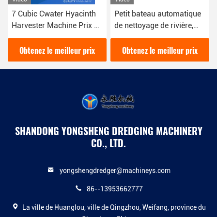
7 Cubic Cwater Hyacinth
Petit bateau automatique
Harvester Machine Prix de
de nettoyage de rivière,
collecte et de nettoyage
récolteuse de jacinthes
des usines d'eau de rivière
d'eau d'une capacité de 8
Obtenez le meilleur prix
Obtenez le meilleur prix
m3
SHANDONG YONGSHENG DREDGING MACHINERY
CO., LTD.
yongshengdredger@machineys.com
86--13953662777
La ville de Huanglou, ville de Qingzhou, Weifang, province du