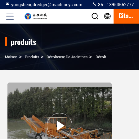
yongshengdredger@machineys.com
86--13953662777
Citation
produits
>
>
>
Maison
Produits
Récolteuse De Jacinthes
Récolteuse D'herbes Aquatiques À Haut Rendement / Petit Bateau De Nettoyage Pour Les Algues Bleues / Canne À Sucre / Rose