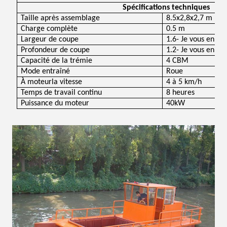
Spécifications techniques
Taille après assemblage
8.5x2,8x2,7 m
Charge complète
0.5 m
Largeur de coupe
1.6
- Je vous en pri
Profondeur de coupe
1.2
- Je vous en pri
Capacité de la trémie
4 CBM
Mode entraîné
Roue
À moteur
la vitesse
4 à 5 km/h
Temps de travail continu
8 heures
Puissance du moteur
40
kW