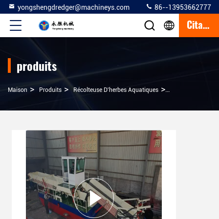
yongshengdredger@machineys.com
86--13953662777
Citation
produits
>
>
>
Maison
Produits
Récolteuse D'herbes Aquatiques
Bateau De Nettoya