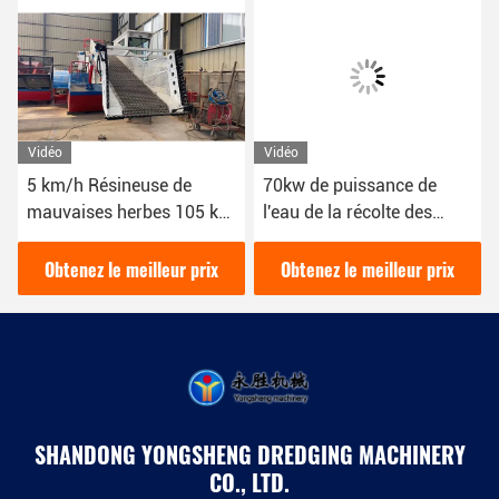
Vidéo
Vidéo
5 km/h Résineuse de
70kw de puissance de
mauvaises herbes 105 kW
l'eau de la récolte des
Bateau 10 cubic
mauvaises herbes utilisée
pour collecter et nettoyer
Obtenez le meilleur prix
Obtenez le meilleur prix
la rivière de la récolte des
plantes aquatiques
SHANDONG YONGSHENG DREDGING MACHINERY
CO., LTD.