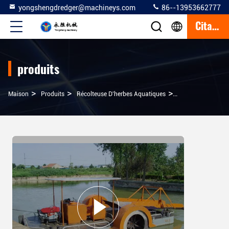
yongshengdredger@machineys.com
86--13953662777
Citation
produits
>
>
>
Maison
Produits
Récolteuse D'herbes Aquatiques
Fleuve Flottante 