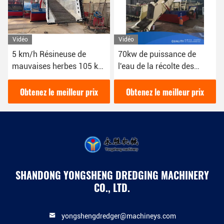
Vidéo
Vidéo
5 km/h Résineuse de
70kw de puissance de
mauvaises herbes 105 kW
l'eau de la récolte des
Bateau 10 cubic
mauvaises herbes utilisée
pour collecter et nettoyer
Obtenez le meilleur prix
Obtenez le meilleur prix
la rivière de la récolte des
plantes aquatiques
SHANDONG YONGSHENG DREDGING MACHINERY
CO., LTD.
yongshengdredger@machineys.com