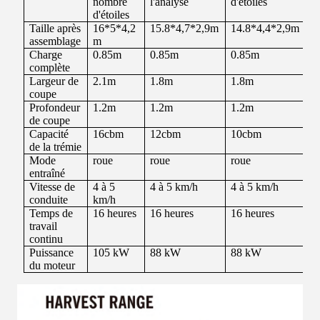
nombre
l'analyse
d'étoiles
d
d'étoiles
Taille après
16*5*4,2
15.8*4,7*2,9m
14.8*4,4*2,9m
1
assemblage
m
Charge
0.85m
0.85m
0.85m
0
complète
Largeur de
2.1m
1.8m
1.8m
1
coupe
Profondeur
1.2m
1.2m
1.2m
1
de coupe
Capacité
16cbm
12cbm
10cbm
8
de la trémie
Mode
roue
roue
roue
R
entraîné
Vitesse de
4 à 5
4 à 5 km/h
4 à 5 km/h
4
conduite
km/h
Temps de
16 heures
16 heures
16 heures
1
travail
continu
Puissance
105 kW
88 kW
88 kW
6
du moteur