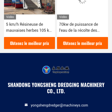
Vidéo
Vidéo
5 km/h Résineuse de
70kw de puissance de
mauvaises herbes 105 kW
l'eau de la récolte des
Bateau 10 cubic
mauvaises herbes utilisée
pour collecter et nettoyer
Obtenez le meilleur prix
Obtenez le meilleur prix
la rivière de la récolte des
plantes aquatiques
SHANDONG YONGSHENG DREDGING MACHINERY
CO., LTD.
yongshengdredger@machineys.com