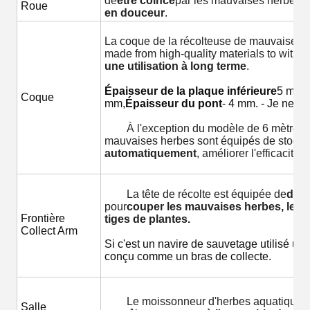
de
être coincé
par les mauvaises herbes ou
Roue
en douceur
.
La coque de la récolteuse de mauvaises h
made from high-quality materials to withs
une utilisation à long terme
.
Épaisseur de la plaque inférieure
5 mm,
Coque
mm,
Épaisseur du pont
- 4 mm. - Je ne sa
À l'exception du modèle de 6 mètres, 
mauvaises herbes sont équipés de stockag
automatiquement
, améliorer l'efficacité d
La tête de récolte est équipée de
d'un
pour
couper les mauvaises herbes, les h
Frontière
tiges de plantes.
Collect Arm
Si c'est un navire de sauvetage utilisé un
conçu comme un bras de collecte.
Le moissonneur d'herbes aquatiques e
Salle