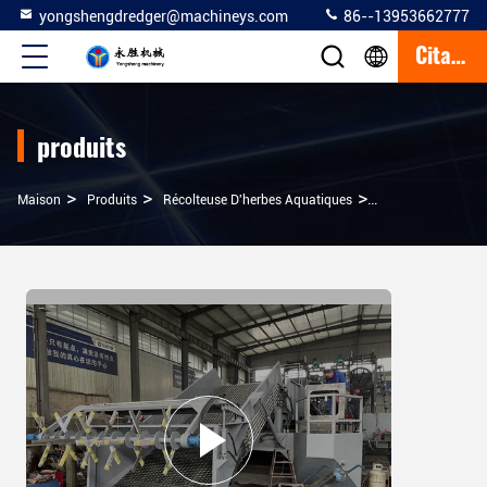
yongshengdredger@machineys.com
86--13953662777
Citation
produits
>
>
>
Maison
Produits
Récolteuse D'herbes Aquatiques
Bateau De Récolte