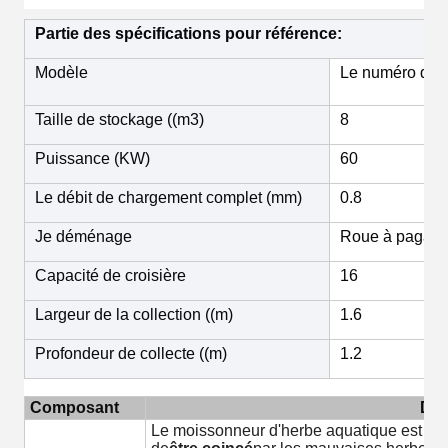
Partie des spécifications pour référence:
Modèle
Le numéro de s
Taille de stockage ((m3)
8
Puissance (KW)
60
Le débit de chargement complet (mm)
0.8
Je déménage
Roue à pagaie
Capacité de croisière
16
Largeur de la collection ((m)
1.6
Profondeur de collecte ((m)
1.2
Composant
Déf
Le moissonneur d'herbe aquatique est ent