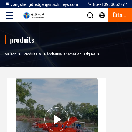
yongshengdredger@machineys.com
86--13953662777
Citation
produits
>
>
>
Maison
Produits
Récolteuse D'herbes Aquatiques
Récolteuse De Ma