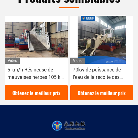
Vidéo
Vidéo
70kw de puissance de
16 CBM récolteuse
l'eau de la récolte des
aquatique de mauvaises
mauvaises herbes utilisée
herbes avec une largeur
pour collecter et nettoyer
de coupe de 2,1 m
Obtenez le meilleur prix
Obtenez le meilleur prix
la rivière de la récolte des
plantes aquatiques