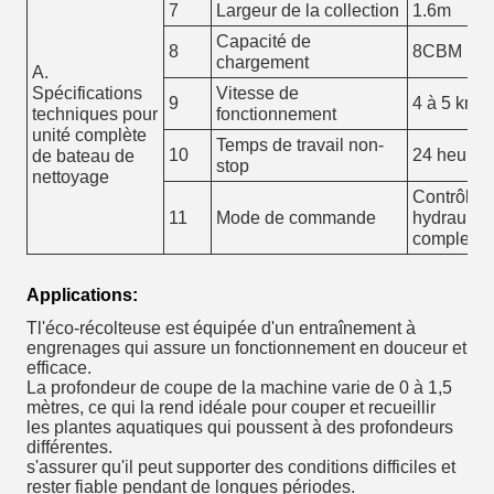
7
Largeur de la collection
1.6m
Capacité de
8
8CBM
chargement
A.
Spécifications
Vitesse de
9
4 à 5 km/h
techniques pour
fonctionnement
unité complète
Temps de travail non-
10
24 heures
de bateau de
stop
nettoyage
Contrôle pi
11
Mode de commande
hydrauliq
complet
Applications:
T
l'éco-récolteuse est équipée d'un entraînement à
engrenages qui assure un fonctionnement en douceur et
efficace.
La profondeur de coupe de la machine varie de 0 à 1,5
mètres, ce qui la rend idéale pour couper et recueillir
les plantes aquatiques qui poussent à des profondeurs
différentes.
s'assurer qu'il peut supporter des conditions difficiles et
rester fiable pendant de longues périodes.