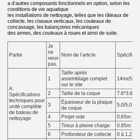
a d'autres composants fonctionnels en option, selon les
conditions de vie aquatique
les installations de nettoyage, telles que les râteaux de
collecte, les ciseaux verticaux, les couteaux de
concassage, les balançoires mécaniques
des armes, des couteaux à roues et ainsi de suite.
Je
ne
Partie
Nom de l'article
Spécificat
veux
pas.
Taille après
1
assemblage complet
14mx5x4,
sur le site
A.
2
Taille de la coque
7.6*3.6*1
Spécifications
techniques pour
Épaisseur de la plaque
3
5.0/5.0 m
unité complète
de coque
de bateau de
4
Projet vide
0.65m
nettoyage
5
Tireur à pleine charge
0.85m
6
Profondeur de collecte
0 à 1,2 m