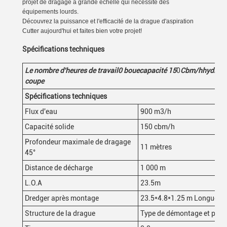
projet de dragage à grande échelle qui nécessite des
équipements lourds.
Découvrez la puissance et l'efficacité de la drague d'aspiration
Cutter aujourd'hui et faites bien votre projet!
Spécifications techniques
Le nombre d'heures de travail
0
boue
capacité 15
0
Cbm/h
hydraul
coupe
Spécifications techniques
Flux d'eau
900 m3/h
Capacité solide
150 cbm/h
Profondeur maximale de dragage
11 mètres
45°
Distance de décharge
1 000 m
L.O.A
23.5m
Dredger après montage
23.5*4.8*1.25 m Longueur
Structure de la drague
Type de démontage et peut 