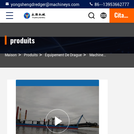
yongshengdredger@machineys.com
86--13953662777
Citation
produits
>
>
>
Maison
Produits
Équipement De Drague
Machine De Dragage Hydraulique Professionnelle Pour Les Grands Projets De Dragage