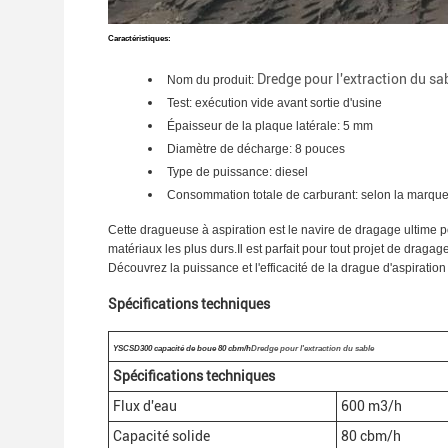
Caractéristiques:
Dredge pour l'extraction du sa
Nom du produit:
Test: exécution vide avant sortie d'usine
Épaisseur de la plaque latérale: 5 mm
Diamètre de décharge: 8 pouces
Type de puissance: diesel
Consommation totale de carburant: selon la marqu
Cette dragueuse à aspiration est le navire de dragage ultime 
matériaux les plus durs.Il est parfait pour tout projet de drag
Découvrez la puissance et l'efficacité de la drague d'aspiration 
Spécifications techniques
YSCSD300 capacité de boue 80 cbm/h
Dredge pour l'extraction du sable
Spécifications techniques
Flux d'eau
600 m3/h
Capacité solide
80 cbm/h