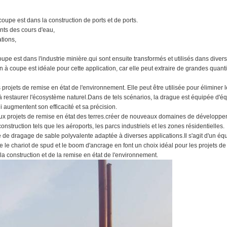
coupe est dans la construction de ports et de ports.
ents des cours d'eau,
ations,
upe est dans l'industrie minière.qui sont ensuite transformés et utilisés dans diver
 à coupe est idéale pour cette application, car elle peut extraire de grandes quant
projets de remise en état de l'environnement. Elle peut être utilisée pour éliminer 
 à restaurer l'écosystème naturel.Dans de tels scénarios, la drague est équipée d'
i augmentent son efficacité et sa précision.
aux projets de remise en état des terres.créer de nouveaux domaines de développ
struction tels que les aéroports, les parcs industriels et les zones résidentielles.
 de dragage de sable polyvalente adaptée à diverses applications.Il s'agit d'un é
ue le chariot de spud et le boom d'ancrage en font un choix idéal pour les projets d
la construction et de la remise en état de l'environnement.