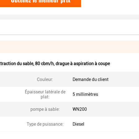
traction du sable
,
80 cbm/h
,
drague à aspiration à coupe
Couleur:
Demande du client
Épaisseur latérale de
5 millimètres
plat:
pompe à sable:
WN200
Type de puissance:
Diesel