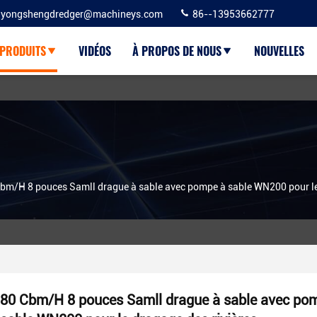
yongshengdredger@machineys.com
86--13953662777
PRODUITS
VIDÉOS
À PROPOS DE NOUS
NOUVELLES
bm/H 8 pouces Samll drague à sable avec pompe à sable WN200 pour le 
80 Cbm/H 8 pouces Samll drague à sable avec po