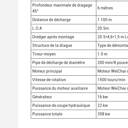
Profondeur maximale de dragage
6 mètres
45°
Distance de décharge
1 100 m
L.O.A
20.5m
Dredger après montage
20.5*4,6*1,5 m 
Structure de la drague
Type de démontag
Tireur moyen
1.0 m
Pipe de décharge de diamètre
200 mm/8 pouce
Moteur principal
Moteur WeiChai 
Vitesse de rotation
1500 tours/min
Puissance du moteur auxiliaire
Moteur WeiChai 
Générateur
16 kw
Puissance de coupe hydraulique
22 kw
Puissance totale
358 kw