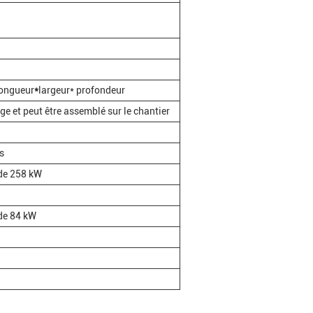
Longueur
*
largeur* profondeur
e et peut être assemblé sur le chantier
s
de 258 kW
de 84 kW