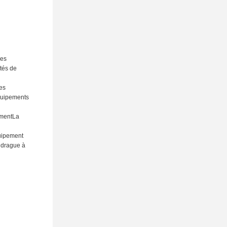
ses
ités de
les
équipements
ementLa
quipement
e drague à