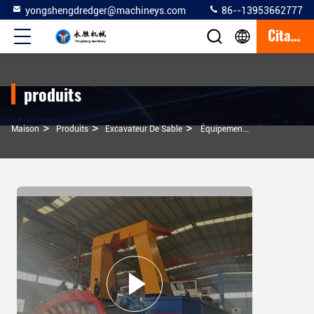
yongshengdredger@machineys.com
86--13953662777
Citation
produits
>
>
>
Maison
Produits
Excavateur De Sable
Équipement De Dragage De Sable De 48 M De Longueur WN650 Pour Dragage De Sable De 14 M Dans La Rivière YSCSD650