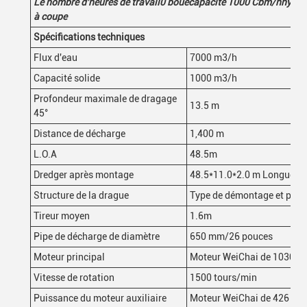
Le nombre d'heures de travail
0
boue
capacité 1000
Cbm/h
hydra
à coupe
Spécifications techniques
Flux d'eau
7000 m3/h
Capacité solide
1000 m3/h
Profondeur maximale de dragage
13.5 m
45°
Distance de décharge
1,400 m
L.O.A
48.5m
Dredger après montage
48.5*11.0*2.0 m Longueur
Structure de la drague
Type de démontage et peut 
Tireur moyen
1.6m
Pipe de décharge de diamètre
650 mm/26 pouces
Moteur principal
Moteur WeiChai de 1030 k
Vitesse de rotation
1500 tours/min
Puissance du moteur auxiliaire
Moteur WeiChai de 426 kW