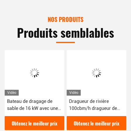
NOS PRODUITS
Produits semblables
Vidéo
Vidéo
Bateau de dragage de
Dragueur de rivière
sable de 16 kW avec une
100cbm/h dragueur de
couleur bleue 1800 m3/h
sable couleur rouge 16kw
pour le dragage fluvial
bateau dragueur de boue
Obtenez le meilleur prix
Obtenez le meilleur prix
YSCSD350