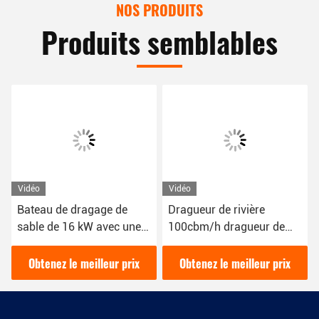
NOS PRODUITS
Produits semblables
Vidéo
Vidéo
Bateau de dragage de
Dragueur de rivière
sable de 16 kW avec une
100cbm/h dragueur de
couleur bleue 1800 m3/h
sable couleur rouge 16kw
pour le dragage fluvial
bateau dragueur de boue
Obtenez le meilleur prix
Obtenez le meilleur prix
YSCSD350