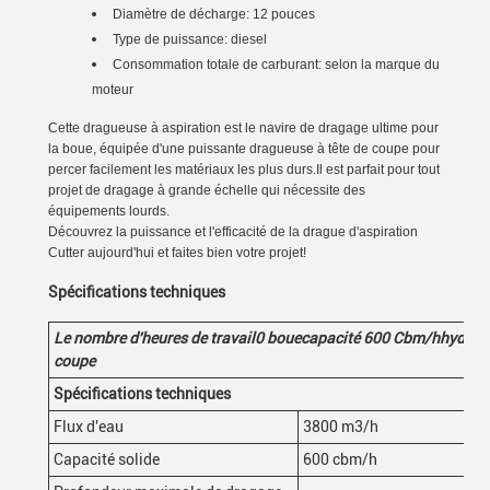
Diamètre de décharge: 12 pouces
Type de puissance: diesel
Consommation totale de carburant: selon la marque du
moteur
Cette dragueuse à aspiration est le navire de dragage ultime pour
la boue, équipée d'une puissante dragueuse à tête de coupe pour
percer facilement les matériaux les plus durs.Il est parfait pour tout
projet de dragage à grande échelle qui nécessite des
équipements lourds.
Découvrez la puissance et l'efficacité de la drague d'aspiration
Cutter aujourd'hui et faites bien votre projet!
Spécifications techniques
Le nombre d'heures de travail
0
boue
capacité 600
Cbm/h
hydrau
coupe
Spécifications techniques
Flux d'eau
3800 m3/h
Capacité solide
600 cbm/h