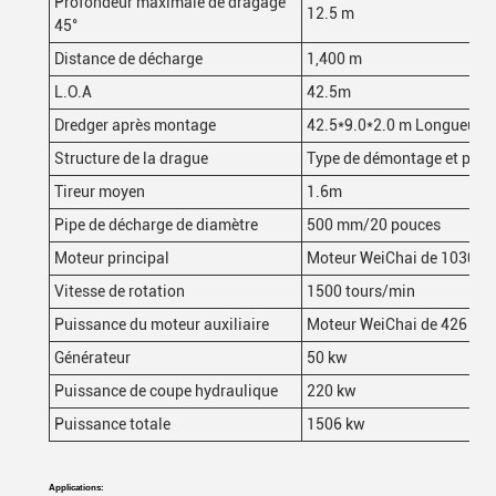
Profondeur maximale de dragage
12.5 m
45°
Distance de décharge
1,400 m
L.O.A
42.5m
Dredger après montage
42.5*9.0*2.0 m Longueur
*
l
Structure de la drague
Type de démontage et peut 
Tireur moyen
1.6m
Pipe de décharge de diamètre
500 mm/20 pouces
Moteur principal
Moteur WeiChai de 1030 k
Vitesse de rotation
1500 tours/min
Puissance du moteur auxiliaire
Moteur WeiChai de 426 kW
Générateur
50 kw
Puissance de coupe hydraulique
220 kw
Puissance totale
1506 kw
Applications: