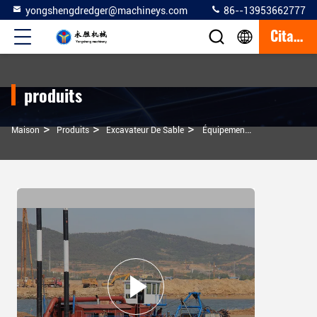
yongshengdredger@machineys.com
86--13953662777
Citation
produits
>
>
>
Maison
Produits
Excavateur De Sable
Équipement De Dragage De Sable De 20 Pouces Conçu Pour Une Longueur De 42 Mètres Pour Le Dragage Des Rivières