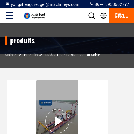
yongshengdredger@machineys.com
86--13953662777
Citation
produits
>
>
>
Maison
Produits
Dredge Pour L'extraction Du Sable
Coupeuse Aspira