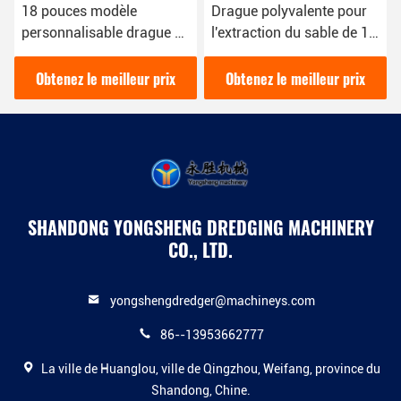
18 pouces modèle
Drague polyvalente pour
personnalisable drague à
l'extraction du sable de 16
sable 50kw pour vos
kW avec une couleur bleue
besoins d'extraction de
pour divers besoins
Obtenez le meilleur prix
Obtenez le meilleur prix
sable
d'extraction du sable
SHANDONG YONGSHENG DREDGING MACHINERY
CO., LTD.
yongshengdredger@machineys.com
86--13953662777
La ville de Huanglou, ville de Qingzhou, Weifang, province du
Shandong, Chine.