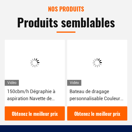
NOS PRODUITS
Produits semblables
Vidéo
Vidéo
150cbm/h Dégraphie à
Bateau de dragage
aspiration Navette de
personnalisable Couleur
dragueuse de couleur
rouge pour l'entretien et la
rouge utilisée pour la
construction des voies
Obtenez le meilleur prix
Obtenez le meilleur prix
machine de drague de
navigables Système
rivière
hydraulique