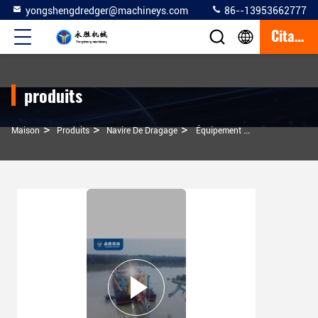
yongshengdredger@machineys.com
86--13953662777
Citation
produits
>
>
>
Maison
Produits
Navire De Dragage
Équipement De Dragage De Sable De Type Couronne À Hauteur De 10 Mètres