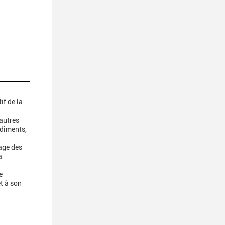
if de la
autres
édiments,
age des
à
e
et à son