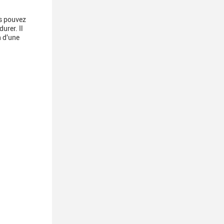
us pouvez
urer. Il
n d'une