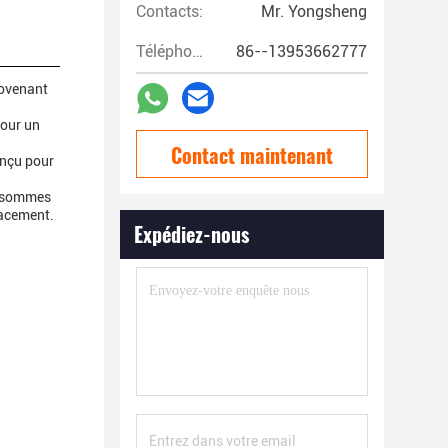
Contacts:
Mr. Yongsheng
Téléphone:
86--13953662777
rovenant
pour un
Contact maintenant
onçu pour
s sommes
cacement.
Expédiez-nous