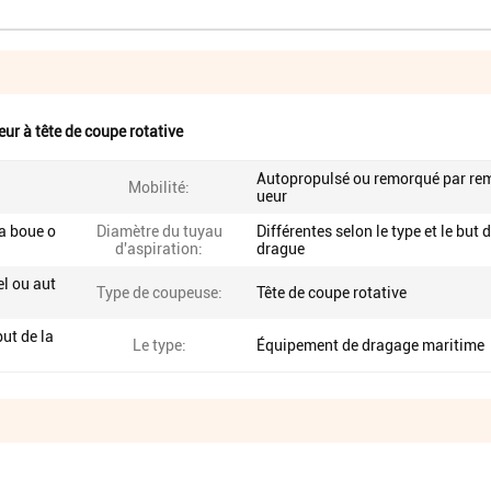
ur à tête de coupe rotative
Autopropulsé ou remorqué par re
Mobilité:
ueur
la boue o
Diamètre du tuyau
Différentes selon le type et le but d
d'aspiration:
drague
l ou aut
Type de coupeuse:
Tête de coupe rotative
but de la
Le type:
Équipement de dragage maritime