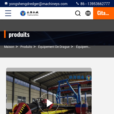
yongshengdredger@machineys.com
86--13953662777
Citation
produits
>
>
>
Maison
Produits
Équipement De Drague
Équipement De Drague À Aspiration Hydraulique En Acier Pour L'élimination De La Boue Et Des Débris