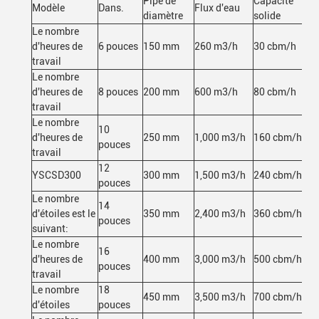
Pipe de
Capacité
Modèle
Dans.
Flux d'eau
diamètre
solide
Le nombre
d'heures de
6 pouces
150 mm
260 m3/h
30 cbm/h
travail
Le nombre
d'heures de
8 pouces
200 mm
600 m3/h
80 cbm/h
travail
Le nombre
10
d'heures de
250 mm
1,000 m3/h
160 cbm/h
pouces
travail
12
YSCSD300
300 mm
1,500 m3/h
240 cbm/h
pouces
Le nombre
14
d'étoiles est le
350 mm
2,400 m3/h
360 cbm/h
pouces
suivant:
Le nombre
16
d'heures de
400 mm
3,000 m3/h
500 cbm/h
pouces
travail
Le nombre
18
450 mm
3,500 m3/h
700 cbm/h
d'étoiles
pouces