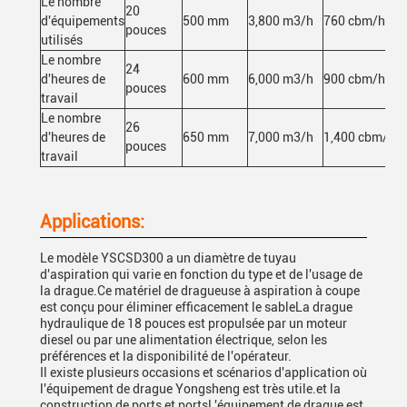
Le nombre
20
d'équipements
500 mm
3,800 m3/h
760 cbm/h
pouces
utilisés
Le nombre
24
d'heures de
600 mm
6,000 m3/h
900 cbm/h
pouces
travail
Le nombre
26
d'heures de
650 mm
7,000 m3/h
1,400 cbm/h
pouces
travail
Applications:
Le modèle YSCSD300 a un diamètre de tuyau
d'aspiration qui varie en fonction du type et de l'usage de
la drague.Ce matériel de dragueuse à aspiration à coupe
est conçu pour éliminer efficacement le sableLa drague
hydraulique de 18 pouces est propulsée par un moteur
diesel ou par une alimentation électrique, selon les
préférences et la disponibilité de l'opérateur.
Il existe plusieurs occasions et scénarios d'application où
l'équipement de drague Yongsheng est très utile.et la
construction de ports et portsL'équipement de drague est