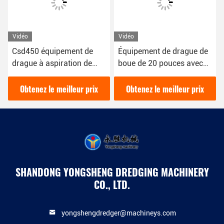
Vidéo
Vidéo
Csd450 équipement de
Équipement de drague de
drague à aspiration de
boue de 20 pouces avec
sable personnalisé
une capacité solide de 760
Cbm/h
Obtenez le meilleur prix
Obtenez le meilleur prix
SHANDONG YONGSHENG DREDGING MACHINERY
CO., LTD.
yongshengdredger@machineys.com