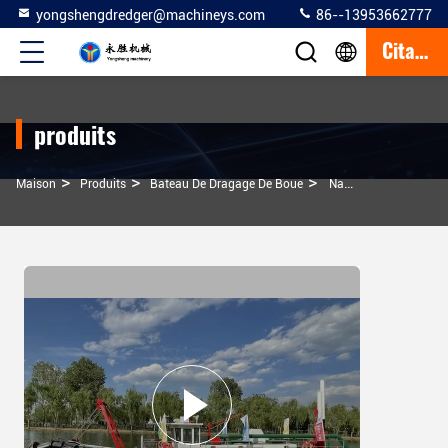
yongshengdredger@machineys.com
86--13953662777
Citation
produits
>
>
>
Maison
Produits
Bateau De Dragage De Boue
Navigation GPS De Précision Bateau Dragueur De Boue À Coque En Acier D'une Capacité De 500 M3 Par Heure