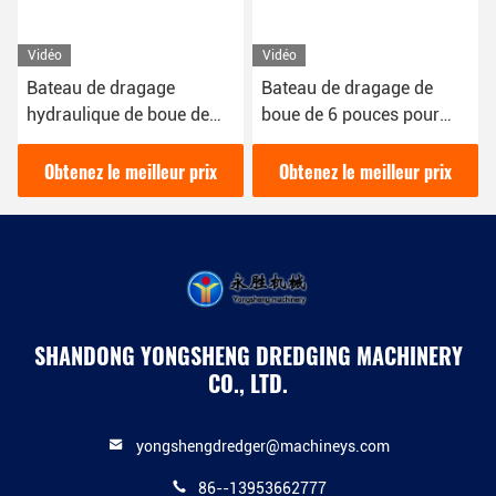
Vidéo
Vidéo
Bateau de dragage
Bateau de dragage de
hydraulique de boue de
boue de 6 pouces pour
200 Cbm/h de 16 kW de
draguer la boue dans la
couleur rouge utilisé pour
rivière 16kw dragueuse
Obtenez le meilleur prix
Obtenez le meilleur prix
le dragage des rivières
hydraulique diesel
SHANDONG YONGSHENG DREDGING MACHINERY
CO., LTD.
yongshengdredger@machineys.com
86--13953662777