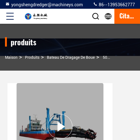
yongshengdredger@machineys.com
86--13953662777
Citation
produits
>
>
>
Maison
Produits
Bateau De Dragage De Boue
500M3/H Dégraisseur À Aspiration À Coupe Dégraisseur En Acier Dégraisseur À Tête De Coupe De 1,5 M