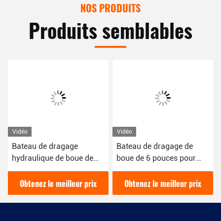
NOS PRODUITS
Produits semblables
Vidéo
Vidéo
Bateau de dragage
Bateau de dragage de
hydraulique de boue de
boue de 6 pouces pour
200 Cbm/h de 16 kW de
draguer la boue dans la
couleur rouge utilisé pour
rivière 16kw dragueuse
Obtenez le meilleur prix
Obtenez le meilleur prix
le dragage des rivières
hydraulique diesel