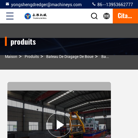
yongshengdredger@machineys.com
86--13953662777
Citation
produits
>
>
>
Maison
Produits
Bateau De Dragage De Boue
Bateau De Dragage À Moteur Diesel À Vendre Bateau Dragueur De 7,5 Mètres