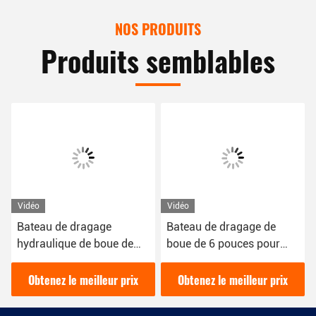
NOS PRODUITS
Produits semblables
Vidéo
Vidéo
Bateau de dragage
Bateau de dragage de
hydraulique de boue de
boue de 6 pouces pour
200 Cbm/h de 16 kW de
draguer la boue dans la
couleur rouge utilisé pour
rivière 16kw dragueuse
Obtenez le meilleur prix
Obtenez le meilleur prix
le dragage des rivières
hydraulique diesel