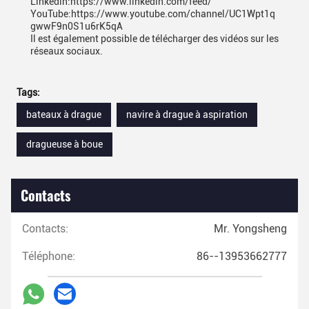
Linkedin:https://www.linkedin.com/feed/
YouTube:https://www.youtube.com/channel/UC1Wpt1q
gwwF9n0S1u6rK5qA
Il est également possible de télécharger des vidéos sur les
réseaux sociaux.
Tags:
bateaux à drague
navire à drague à aspiration
dragueuse à boue
Contacts
Contacts:
Mr. Yongsheng
Téléphone:
86--13953662777