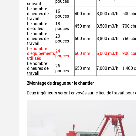
pouces
suivant:
Le nombre
16
d'heures de
400 mm
3,000 m3/h
500 c
pouces
travail
Le nombre
18
450 mm
3,500 m3/h
700 c
d'étoiles
pouces
Le nombre
20
d'heures de
500 mm
3,800 m3/h
760 c
pouces
travail
Le nombre
24
d'équipements
600 mm
6,000 m3/h
900 c
pouces
utilisés
Le nombre
26
d'heures de
650 mm
7,000 m3/h
1,400 
pouces
travail
2Montage de drague sur le chantier
Deux ingénieurs seront envoyés sur le lieu de travail pour