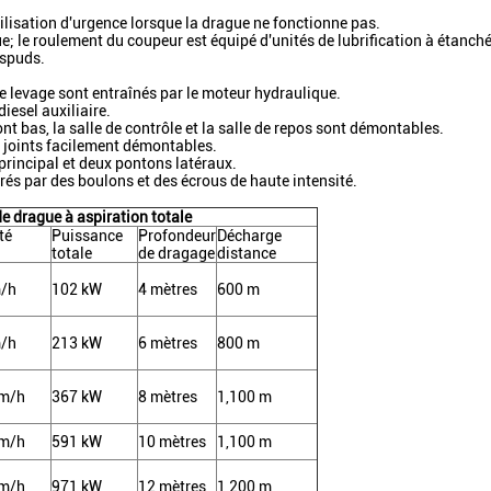
'utilisation d'urgence lorsque la drague ne fonctionne pas.
; le roulement du coupeur est équipé d'unités de lubrification à étanché
 spuds.
 de levage sont entraînés par le moteur hydraulique.
iesel auxiliaire.
nt bas, la salle de contrôle et la salle de repos sont démontables.
s joints facilement démontables.
principal et deux pontons latéraux.
rés par des boulons et des écrous de haute intensité.
e drague à aspiration totale
té
Puissance
Profondeur
Décharge
totale
de dragage
distance
/h
102 kW
4 mètres
600 m
/h
213 kW
6 mètres
800 m
bm/h
367 kW
8 mètres
1,100 m
bm/h
591 kW
10 mètres
1,100 m
bm/h
971 kW
12 mètres
1,200 m