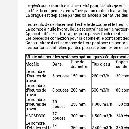
Le générateur fournit de l'électricité pour l'éclairage et l
La tête du coupeur est entraînée par un moteur hydraulique
La drague est déplacée par des balances alternatives des
Les treuils de déplacement, l'échelle de coupe et le treuil
La pompe à huile hydraulique est entraînée par le moteur d
Applicabilité de cette drague: pour passer facilement le po
Les pièces de connexion pour la cabine et le pont sont de
Construction: il est composé de trois pontons: un ponton 
Les pontons sont reliés par des pièces de connexion et ser
M
liste odel
pour les systèmes hydrauliques c
équipement d
Pipe de
Capaci
Modèle
Dans.
Flux d'eau
diamètre
solide
Le nombre
d'heures de
6 pouces
150 mm
260 m3/h
30 cbm
travail
Le nombre
d'heures de
8 pouces
200 mm
600 m3/h
80 cbm
travail
Le nombre
10
d'heures de
250 mm
1,000 m3/h
160 c
pouces
travail
12
YSCSD300
300 mm
1,500 m3/h
240 c
pouces
Le nombre
14
d'étoiles est le
350 mm
2,400 m3/h
360 c