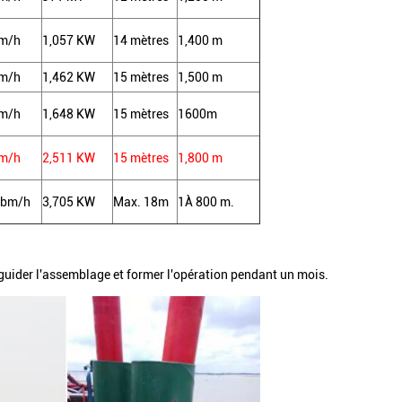
bm/h
1,057 KW
14 mètres
1,400 m
bm/h
1,462 KW
15 mètres
1,500 m
bm/h
1,648 KW
15 mètres
1600m
bm/h
2,511 KW
15 mètres
1,800 m
cbm/h
3,705 KW
Max. 18m
1À 800 m.
 guider l'assemblage et former l'opération pendant un mois.