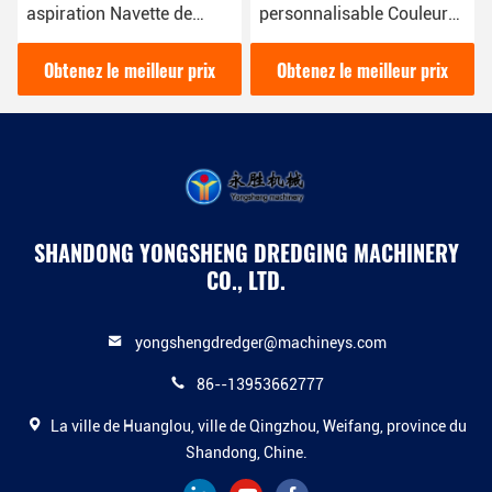
aspiration Navette de
personnalisable Couleur
dragueuse de couleur
rouge pour l'entretien et la
rouge utilisée pour la
construction des voies
Obtenez le meilleur prix
Obtenez le meilleur prix
machine de drague de
navigables Système
rivière
hydraulique
SHANDONG YONGSHENG DREDGING MACHINERY
CO., LTD.
yongshengdredger@machineys.com
86--13953662777
La ville de Huanglou, ville de Qingzhou, Weifang, province du
Shandong, Chine.