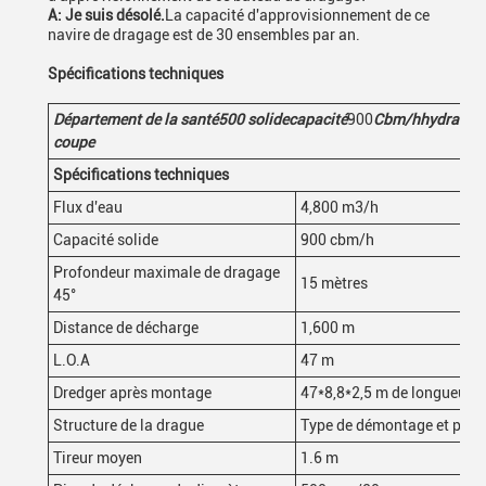
A: Je suis désolé.
La capacité d'approvisionnement de ce
navire de dragage est de 30 ensembles par an.
Spécifications techniques
Département de la santé
500
solide
capacité
900
Cbm/h
hydrauli
coupe
Spécifications techniques
Flux d'eau
4,800 m3/h
Capacité solide
900 cbm/h
Profondeur maximale de dragage
15 mètres
45°
Distance de décharge
1,600 m
L.O.A
47 m
Dredger après montage
47*8,8*2,5 m de longueur
*
l
Structure de la drague
Type de démontage et peut 
Tireur moyen
1.6 m