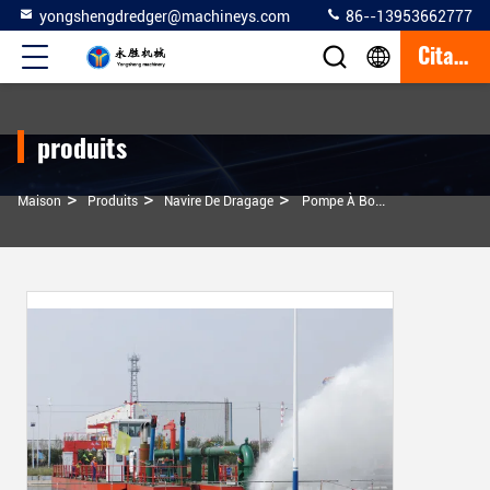
yongshengdredger@machineys.com
86--13953662777
Citation
produits
>
>
>
Maison
Produits
Navire De Dragage
Pompe À Boues Centrifugeuse, Coupeuse Hydraulique, Dragueuse À Aspiration, Navire À Drague 900 Cbm/h, Profondeur De Drague 15 Mètres