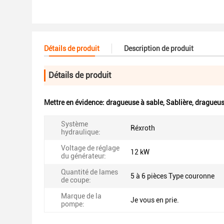
Détails de produit
Description de produit
Détails de produit
Mettre en évidence:
dragueuse à sable
,
Sablière
,
dragueus
Système
Réxroth
hydraulique:
Voltage de réglage
12 kW
du générateur:
Quantité de lames
5 à 6 pièces Type couronne
de coupe:
Marque de la
Je vous en prie.
pompe: