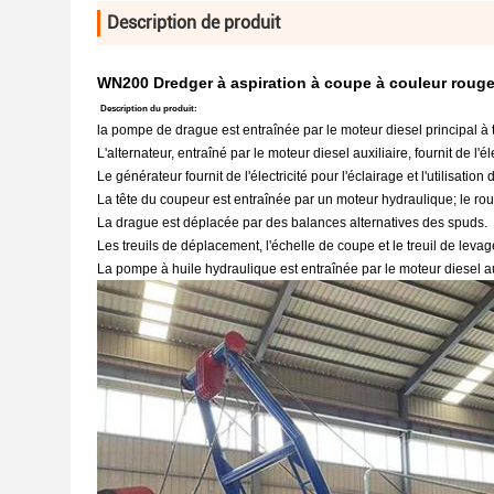
Description de produit
WN200 Dredger à aspiration à coupe à couleur rouge
Description du produit:
la pompe de drague est entraînée par le moteur diesel principal à t
L'alternateur, entraîné par le moteur diesel auxiliaire, fournit de l'é
Le générateur fournit de l'électricité pour l'éclairage et l'utilisati
La tête du coupeur est entraînée par un moteur hydraulique; le rou
La drague est déplacée par des balances alternatives des spuds.
Les treuils de déplacement, l'échelle de coupe et le treuil de leva
La pompe à huile hydraulique est entraînée par le moteur diesel au