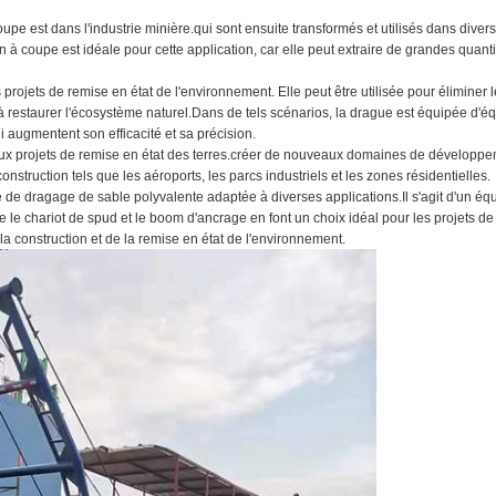
upe est dans l'industrie minière.qui sont ensuite transformés et utilisés dans diver
 à coupe est idéale pour cette application, car elle peut extraire de grandes quant
projets de remise en état de l'environnement. Elle peut être utilisée pour éliminer 
 à restaurer l'écosystème naturel.Dans de tels scénarios, la drague est équipée d'
i augmentent son efficacité et sa précision.
aux projets de remise en état des terres.créer de nouveaux domaines de développ
struction tels que les aéroports, les parcs industriels et les zones résidentielles.
 de dragage de sable polyvalente adaptée à diverses applications.Il s'agit d'un é
ue le chariot de spud et le boom d'ancrage en font un choix idéal pour les projets d
la construction et de la remise en état de l'environnement.