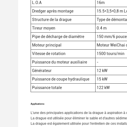
L.O.A
16m
Dredger après montage
15.5*3,5*0,8 m 
Structure de la drague
Type de démontag
Tireur moyen
0.4 m
Pipe de décharge de diamètre
150 mm/6 pouce
Moteur principal
Moteur WeiChai 
Vitesse de rotation
1500 tours/min
Puissance du moteur auxiliaire
-
Générateur
12 kW
Puissance de coupe hydraulique
15 kW
Puissance totale
122 kW
Applications:
L'une des principales applications de la drague à aspiration à 
La drague est utilisée pour éliminer le sable et d'autres sédim
La drague est également utilisée pour l'entretien de ces install