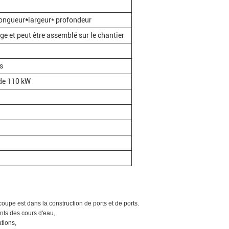
Longueur
*
largeur* profondeur
e et peut être assemblé sur le chantier
s
de 110 kW
coupe est dans la construction de ports et de ports.
ents des cours d'eau,
ations,