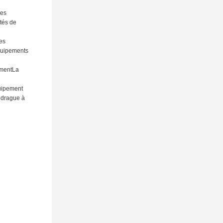
ses
ités de
les
équipements
ementLa
quipement
e drague à