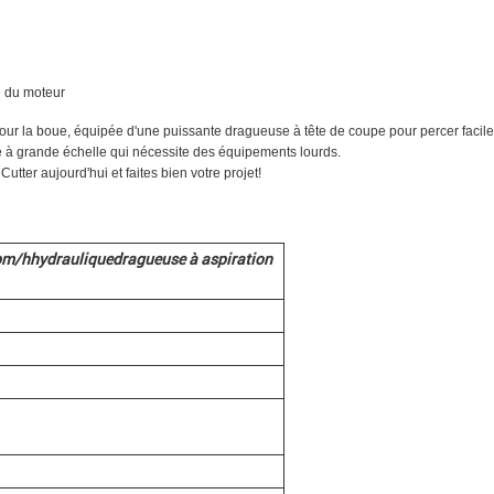
e du moteur
pour la boue, équipée d'une puissante dragueuse à tête de coupe pour percer facil
age à grande échelle qui nécessite des équipements lourds.
Cutter aujourd'hui et faites bien votre projet!
bm/h
hydraulique
dragueuse à aspiration