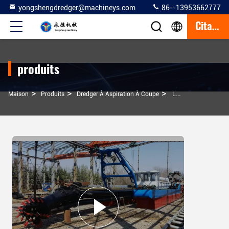
yongshengdredger@machineys.com
86--13953662777
Citation
produits
>
>
>
Maison
Produits
Dredger À Aspiration À Coupe
Les Dragues À Aspiration Sont Utilisées Pour Nettoyer Les Boues Dans Les Canaux Fluviaux.