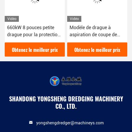
Vidéo
Vidéo
660kW 8 pouces petite
Modèle de drague à
drague pour la protection
aspiration de coupe de
de l'environnement de
tuyaux de 12 pouces avec
drague de rivière urbaine
une puissance de 200
Obtenez le meilleur prix
Obtenez le meilleur prix
mètres cubes par heure
SHANDONG YONGSHENG DREDGING MACHINERY
CO., LTD.
yongshengdredger@machineys.com