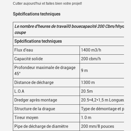
Cutter aujourd'hui et faites bien votre projet!
Spécifications techniques
Le nombre d'heures de travail
0
boue
capacité 200
Cbm/h
hydrau
coupe
Spécifications techniques
Flux d'eau
1400 m3/h
Capacité solide
200 cbm/h
Profondeur maximale de dragage
9 m
45°
Distance de décharge
1300 m
L.O.A
20.5m
Dredger après montage
20.5*4,2*1,5 m Longueur
*
l
Structure de la drague
Type de démontage et peut 
Tireur moyen
1.0 m
Pipe de décharge de diamètre
200 mm/8 pouces