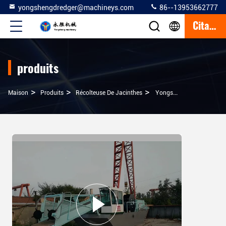
yongshengdredger@machineys.com
86--13953662777
Citation
produits
>
>
>
Maison
Produits
Récolteuse De Jacinthes
Yongsheng 10 Capacité De L'eau De Désherbage Moissonneuse Aquatique 88kw 1,6m