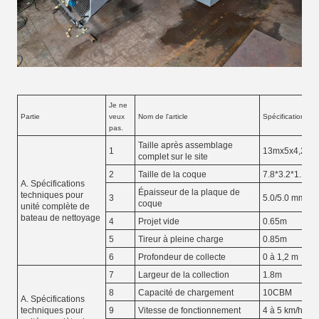
Je ne
Partie
veux
Nom de l'article
Spécification
pas.
Taille après assemblage
1
13mx5x4,2 m
complet sur le site
2
Taille de la coque
7.8*3.2*1.1m
A. Spécifications
Épaisseur de la plaque de
techniques pour
3
5.0/5.0 mm
coque
unité complète de
bateau de nettoyage
4
Projet vide
0.65m
5
Tireur à pleine charge
0.85m
6
Profondeur de collecte
0 à 1,2 m
7
Largeur de la collection
1.8m
8
Capacité de chargement
10CBM
A. Spécifications
techniques pour
9
Vitesse de fonctionnement
4 à 5 km/h