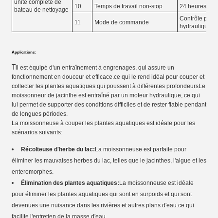
unité complète de
10
Temps de travail non-stop
24 heures
bateau de nettoyage
Contrôle pilote
11
Mode de commande
hydraulique c
Applications:
T
il est équipé d'un entraînement à engrenages, qui assure un
fonctionnement en douceur et efficace.ce qui le rend idéal pour couper et
collecter les plantes aquatiques qui poussent à différentes profondeursLe
moissonneur de jacinthe est entraîné par un moteur hydraulique, ce qui
lui permet de supporter des conditions difficiles et de rester fiable pendant
de longues périodes.
La moissonneuse à couper les plantes aquatiques est idéale pour les
scénarios suivants:
Récolteuse d'herbe du lac:
La moissonneuse est parfaite pour
éliminer les mauvaises herbes du lac, telles que le jacinthes, l'algue et les
enteromorphes.
Élimination des plantes aquatiques:
La moissonneuse est idéale
pour éliminer les plantes aquatiques qui sont en surpoids et qui sont
devenues une nuisance dans les rivières et autres plans d'eau.ce qui
facilite l'entretien de la masse d'eau.