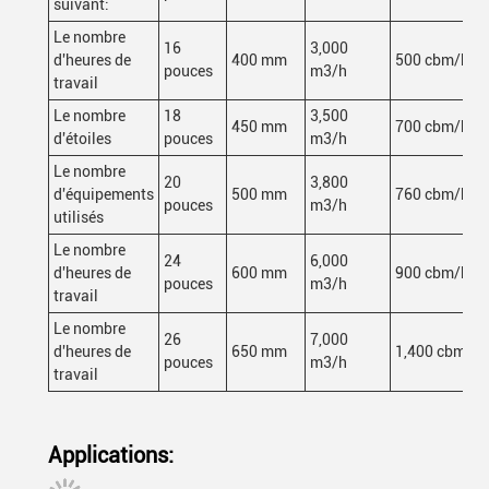
suivant:
Le nombre
16
3,000
d'heures de
400 mm
500 cbm/h
pouces
m3/h
travail
Le nombre
18
3,500
450 mm
700 cbm/h
d'étoiles
pouces
m3/h
Le nombre
20
3,800
d'équipements
500 mm
760 cbm/h
pouces
m3/h
utilisés
Le nombre
24
6,000
d'heures de
600 mm
900 cbm/h
pouces
m3/h
travail
Le nombre
26
7,000
d'heures de
650 mm
1,400 cbm/h
pouces
m3/h
travail
Applications: