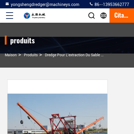
yongshengdredger@machineys.com
86--13953662777
Citation
produits
>
>
>
Maison
Produits
Dredge Pour L'extraction Du Sable
450 Mm 900 Mètr