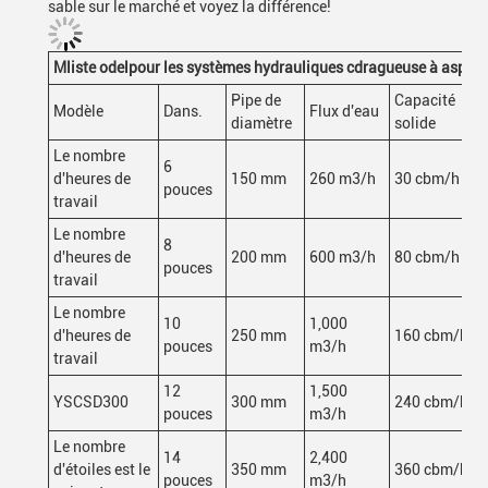
sable sur le marché et voyez la différence!
M
liste odel
pour les systèmes hydrauliques c
dragueuse à aspirat
Pipe de
Capacité
Modèle
Dans.
Flux d'eau
diamètre
solide
Le nombre
6
d'heures de
150 mm
260 m3/h
30 cbm/h
pouces
travail
Le nombre
8
d'heures de
200 mm
600 m3/h
80 cbm/h
pouces
travail
Le nombre
10
1,000
d'heures de
250 mm
160 cbm/h
pouces
m3/h
travail
12
1,500
YSCSD300
300 mm
240 cbm/h
pouces
m3/h
Le nombre
14
2,400
d'étoiles est le
350 mm
360 cbm/h
pouces
m3/h