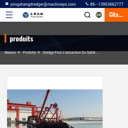
yongshengdredger@machineys.com
86--13953662777
Citation
produits
>
>
>
Maison
Produits
Dredge Pour L'extraction Du Sable
3500 M3/h Dégra