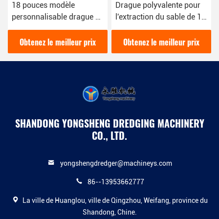
Drague polyvalente pour
Petite drague à tête d
rague à
l'extraction du sable de 16
coupe de 12 pouces p
os
kW avec une couleur bleue
l' extraction du sable
on de
pour divers besoins
r prix
Obtenez le meilleur prix
Obtenez le meilleur p
d'extraction du sable
SHANDONG YONGSHENG DREDGING MACHINERY
CO., LTD.
yongshengdredger@machineys.com
86--13953662777
La ville de Huanglou, ville de Qingzhou, Weifang, province du
Shandong, Chine.