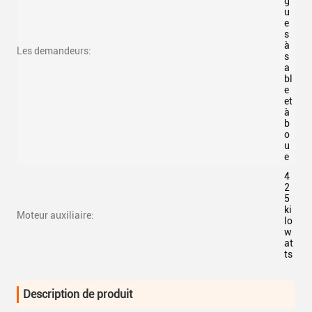
g
u
e
s
à
Les demandeurs:
s
a
bl
e
et
à
b
o
u
e
4
2
5
ki
Moteur auxiliaire:
lo
w
at
ts
Description de produit