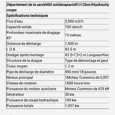
Département de la santé
450
solide
capacité
500
Cbm/h
hydraulique
d
coupe
Spécifications techniques
Flux d'eau
3,500 m3/h
Capacité solide
700 cbm/h
Profondeur maximale de dragage
15 mètres
45°
Distance de décharge
1,500 m
L.O.A
43.5 m
Dredger après montage
43.5*7,5*2 m Longueur
*
largeu
Structure de la drague
Type de démontage et peut être
Tireur moyen
1.2 m
Pipe de décharge de diamètre
450 mm/18 pouces
Moteur principal
1Moteur Cummins de 0,007 kW
Vitesse de rotation
1800 tours/min
Puissance du moteur auxiliaire
Moteur Cummins de 425 kW
Générateur
30 kw
Puissance de coupe hydraulique
160 kw
Puissance totale
1,057 kw