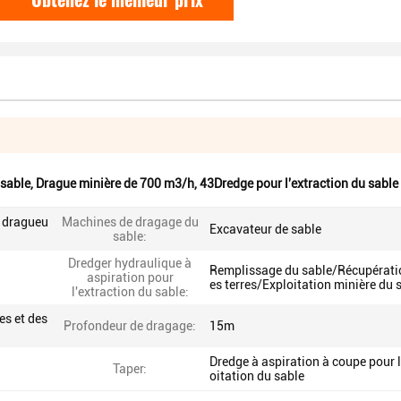
 sable
,
Drague minière de 700 m3/h
,
43Dredge pour l'extraction du sable
r dragueu
Machines de dragage du
Excavateur de sable
sable:
Dredger hydraulique à
Remplissage du sable/Récupérati
aspiration pour
es terres/Exploitation minière du 
l'extraction du sable:
es et des
Profondeur de dragage:
15m
Dredge à aspiration à coupe pour l
Taper:
oitation du sable