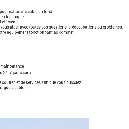
our extraire le sable du fond
ien technique.
 efficient.
 vous aider avec toutes vos questions, préoccupations ou problèmes.
votre équipement fonctionnant au sommet
e maintenance
 24, 7 jours sur 7
e soutien et de services afin que vous puissiez
drague à sable.
ces.