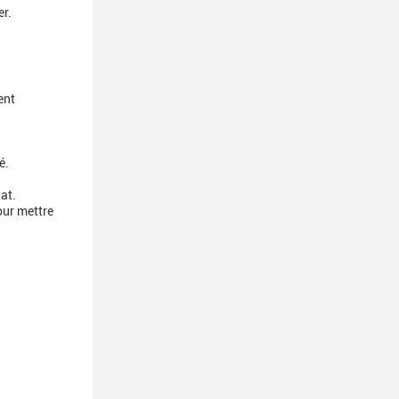
er.
ent
é.
at.
our mettre