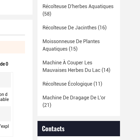
Récolteuse D'herbes Aquatiques
(58)
Récolteuse De Jacinthes
(16)
Moissonneuse De Plantes
Aquatiques
(15)
Machine À Couper Les
 de 0
Mauvaises Herbes Du Lac
(14)
Récolteuse Écologique
(11)
on d
Machine De Dragage De L'or
sable
(21)
'expl
Contacts