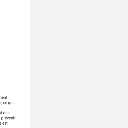
ment
, ce qui
at des
t prévenir
e est