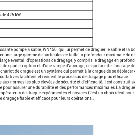
 de 425 kW
ssante pompe à sable, WN450, qui lui permet de draguer le sable et la bo
érer une large gamme de particules de tailleLa profondeur maximale de d
n large éventail d'opérations de dragage, y compris le dragage en profond
 de spud en option et d'une rampe d'ancrage, ce qui facilite l'ancrage de
chariot de drague est un système qui permet à la drague de se déplacer e
ultatives facilitent et rendent le processus de dragage plus efficace.
aux normes les plus élevées de sécurité et d'efficacité.Il est construit a
te pour assurer une durabilité et des performances maximales.La drague 
 les opérateurs de drague expérimentés et novices.C'est un choix idéal pour
 dragage fiable et efficace pour leurs opérations..