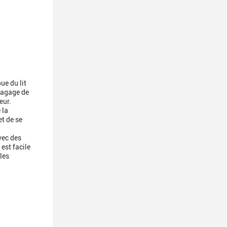
ue du lit
ragage de
eur.
 la
t de se
vec des
est facile
 les