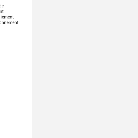
de
nt
paiement
sionnement