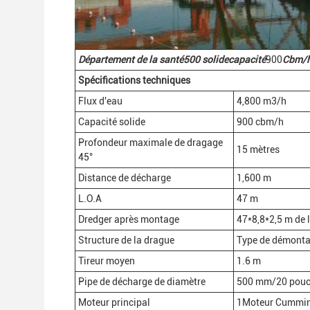
Département de la santé
500
solide
capacité
900
Cbm/
Spécifications techniques
Flux d'eau
4,800 m3/h
Capacité solide
900 cbm/h
Profondeur maximale de dragage
15 mètres
45°
Distance de décharge
1,600 m
L.O.A
47 m
Dredger après montage
47*8,8*2,5 m de 
Structure de la drague
Type de démontag
Tireur moyen
1.6 m
Pipe de décharge de diamètre
500 mm/20 pouc
Moteur principal
1Moteur Cummin