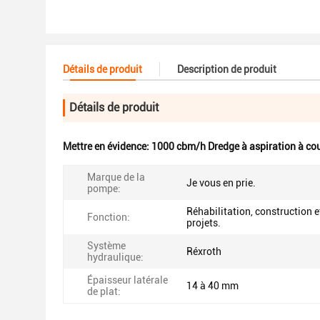
Détails de produit
Description de produit
Détails de produit
Mettre en évidence:
1000 cbm/h Dredge à aspiration à co
Marque de la
Je vous en prie.
pompe:
Réhabilitation, construction e
Fonction:
projets.
Système
Réxroth
hydraulique:
Épaisseur latérale
14 à 40 mm
de plat: