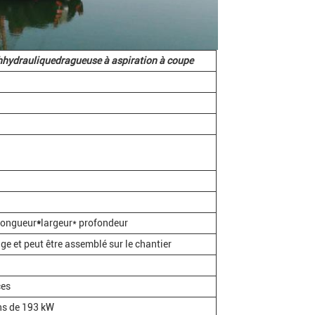
h
hydraulique
dragueuse à aspiration à coupe
longueur
*
largeur* profondeur
e et peut être assemblé sur le chantier
es
s de 193 kW