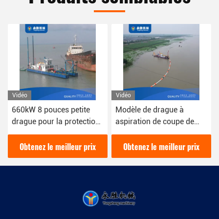
Vidéo
Vidéo
Modèle de drague à
Dragueuse Csd
aspiration de coupe de
polyvalente pour diverses
tuyaux de 12 pouces avec
applications de drague
une puissance de 200
épaisseur de plaque
Obtenez le meilleur prix
Obtenez le meilleur prix
mètres cubes par heure
latérale 6 mm