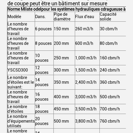
de coupe peut être un bâtiment sur mesure
Norme M
liste odel
pour les systèmes hydrauliques c
dragueuse à asp
Pipe de
Capacité
Pui
Modèle
Dans.
Flux d'eau
diamètre
solide
tot
Le nombre
d'heures de
6 pouces
150 mm
260 m3/h
30 cbm/h
10
travail
Le nombre
d'heures de
8 pouces
200 mm
600 m3/h
80 cbm/h
21
travail
Le nombre
10
d'heures de
250 mm
1,000 m3/h
160 cbm/h
36
pouces
travail
12
YSCSD300
300 mm
1,500 m3/h
240 cbm/h
59
pouces
Le nombre
14
d'étoiles est le
350 mm
2,400 m3/h
360 cbm/h
97
pouces
suivant:
Le nombre
16
d'heures de
400 mm
3,000 m3/h
500 cbm/h
1,
pouces
travail
Le nombre
18
450 mm
3,500 m3/h
700 cbm/h
1,
d'étoiles
pouces
Le nombre
20
d'équipements
500 mm
3,800 m3/h
760 cbm/h
1,
pouces
utilisés
Le nombre