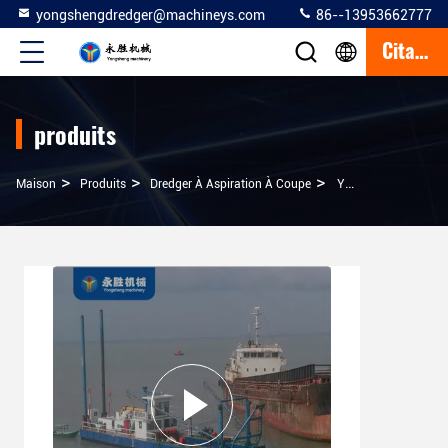
yongshengdredger@machineys.com
86--13953662777
Citation
produits
>
>
>
Maison
Produits
Dredger À Aspiration À Coupe
Yongsheng 20 Pouces Coupeuse Drague À Aspiration À Vendre En Stock Avec Un Délai De Livraison De 5 Jours