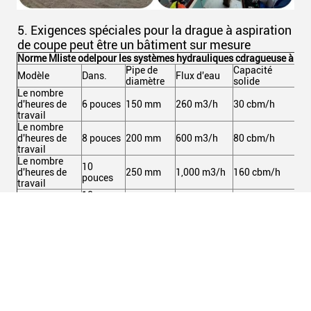
5. Exigences spéciales pour la drague à aspiration
de coupe peut être un bâtiment sur mesure
Norme M
liste odel
pour les systèmes hydrauliques c
dragueuse à asp
Pipe de
Capacité
Pui
Modèle
Dans.
Flux d'eau
diamètre
solide
tot
Le nombre
d'heures de
6 pouces
150 mm
260 m3/h
30 cbm/h
10
travail
Le nombre
d'heures de
8 pouces
200 mm
600 m3/h
80 cbm/h
21
travail
Le nombre
10
d'heures de
250 mm
1,000 m3/h
160 cbm/h
36
pouces
travail
12
YSCSD300
300 mm
1,500 m3/h
240 cbm/h
59
pouces
Le nombre
14
d'étoiles est le
350 mm
2,400 m3/h
360 cbm/h
97
pouces
suivant:
Le nombre
16
d'heures de
400 mm
3,000 m3/h
500 cbm/h
1,
pouces
travail
Le nombre
18
450 mm
3,500 m3/h
700 cbm/h
1,
d'étoiles
pouces
Le nombre