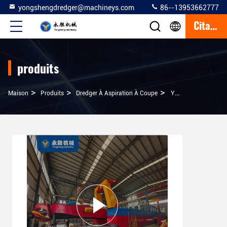
yongshengdredger@machineys.com
86--13953662777
Citation
produits
>
>
>
Maison
Produits
Dredger À Aspiration À Coupe
Yongsheng 16 Pouces À Moteur Coupeur Aspirateur Dragueuse Nouvelle Énergie Est Plus Économe En Énergie