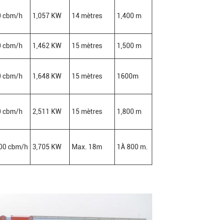
0 cbm/h
1,057 KW
14 mètres
1,400 m
0 cbm/h
1,462 KW
15 mètres
1,500 m
0 cbm/h
1,648 KW
15 mètres
1600m
0 cbm/h
2,511 KW
15 mètres
1,800 m
00 cbm/h
3,705 KW
Max. 18m
1À 800 m.