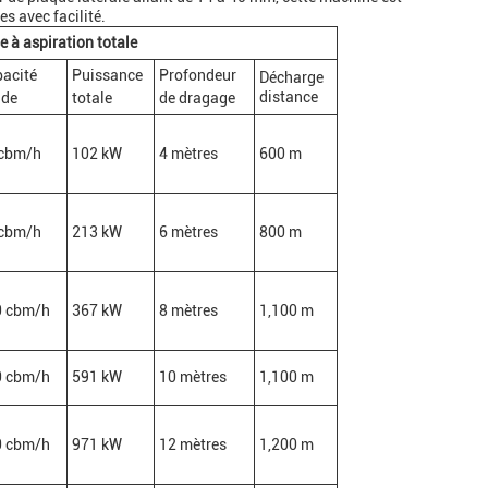
es avec facilité.
 à aspiration totale
acité
Puissance
Profondeur
Décharge
distance
ide
totale
de dragage
 cbm/h
102 kW
4 mètres
600 m
 cbm/h
213 kW
6 mètres
800 m
0 cbm/h
367 kW
8 mètres
1,100 m
0 cbm/h
591 kW
10 mètres
1,100 m
0 cbm/h
971 kW
12 mètres
1,200 m