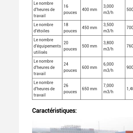
Le nombre
16
3,000
d'heures de
400 mm
50
pouces
m3/h
travail
Le nombre
18
3,500
450 mm
70
d'étoiles
pouces
m3/h
Le nombre
20
3,800
d'équipements
500 mm
76
pouces
m3/h
utilisés
Le nombre
24
6,000
d'heures de
600 mm
90
pouces
m3/h
travail
Le nombre
26
7,000
d'heures de
650 mm
1,4
pouces
m3/h
travail
Caractéristiques: