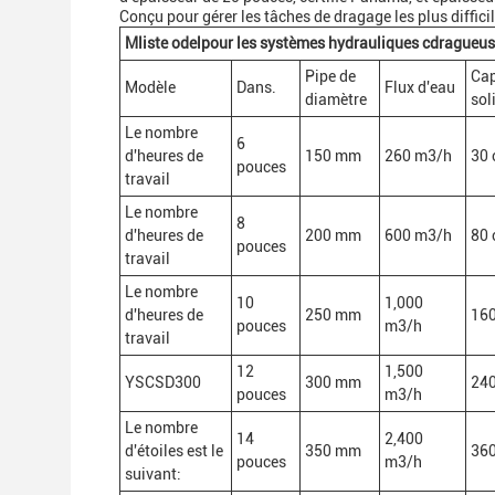
Conçu pour gérer les tâches de dragage les plus difficil
M
liste odel
pour les systèmes hydrauliques c
dragueuse
Pipe de
Cap
Modèle
Dans.
Flux d'eau
diamètre
sol
Le nombre
6
d'heures de
150 mm
260 m3/h
30
pouces
travail
Le nombre
8
d'heures de
200 mm
600 m3/h
80
pouces
travail
Le nombre
10
1,000
d'heures de
250 mm
16
pouces
m3/h
travail
12
1,500
YSCSD300
300 mm
24
pouces
m3/h
Le nombre
14
2,400
d'étoiles est le
350 mm
36
pouces
m3/h
suivant: