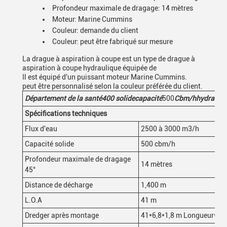
Profondeur maximale de dragage: 14 mètres
Moteur: Marine Cummins
Couleur: demande du client
Couleur: peut être fabriqué sur mesure
La drague à aspiration à coupe est un type de drague à
aspiration à coupe hydraulique équipée de
Il est équipé d'un puissant moteur Marine Cummins.
peut être personnalisé selon la couleur préférée du client.
Département de la santé
400
solide
capacité
500
Cbm/h
hydrauli
Spécifications techniques
Flux d'eau
2500 à 3000 m3/h
Capacité solide
500 cbm/h
Profondeur maximale de dragage
14 mètres
45°
Distance de décharge
1,400 m
L.O.A
41 m
Dredger après montage
41*6,8*1,8 m Longueur
*
lar