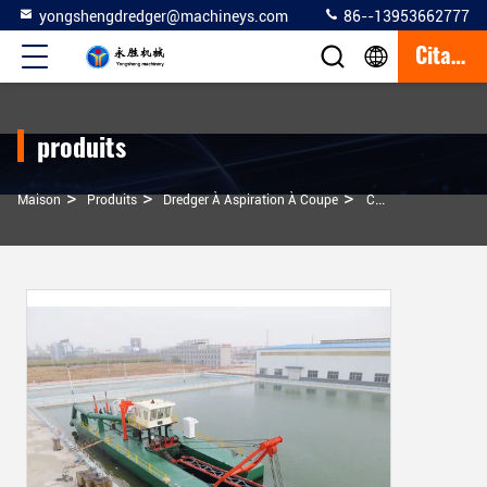
yongshengdredger@machineys.com
86--13953662777
Citation
produits
>
>
>
Maison
Produits
Dredger À Aspiration À Coupe
Construction Personnalisée Certifiée Soncap Panama 20 Pouces Dredger À Aspiration À Coupe Hydraulique Avec Chariot De Spud