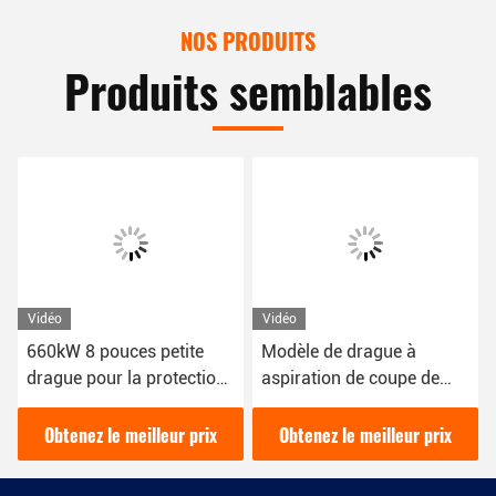
NOS PRODUITS
Produits semblables
Vidéo
Vidéo
660kW 8 pouces petite
Modèle de drague à
drague pour la protection
aspiration de coupe de
de l'environnement de
tuyaux de 12 pouces avec
drague de rivière urbaine
une puissance de 200
Obtenez le meilleur prix
Obtenez le meilleur prix
mètres cubes par heure