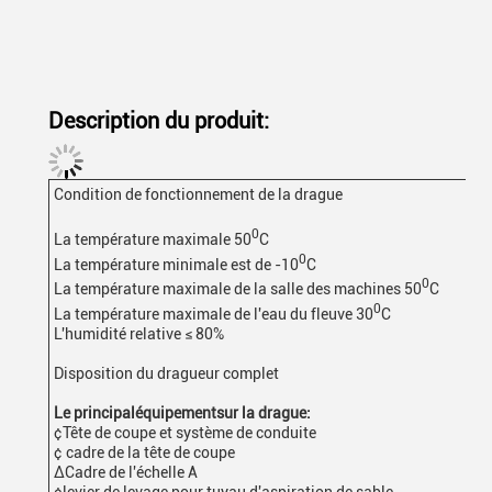
Description du produit:
Condition de fonctionnement de la drague
0
La température maximale 50
C
0
La température minimale est de -10
C
0
La température maximale de la salle des machines 50
C
0
La température maximale de l'eau du fleuve 30
C
L'humidité relative ≤ 80%
Disposition du dragueur complet
Le principal
équipement
sur la drague:
¢Tête de coupe et système de conduite
¢ cadre de la tête de coupe
∆Cadre de l'échelle A
¢levier de levage pour tuyau d'aspiration de sable