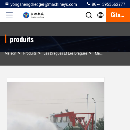
yongshengdredger@machineys.com
86--13953662777
Citation
produits
>
>
>
Maison
Produits
Les Dragues Et Les Dragues
Maximiser Vos Projets De Dragage De Sable Et De Boue Avec Des Dragues D'aspiration De 20 Pouces Et Une Machine De Dragage