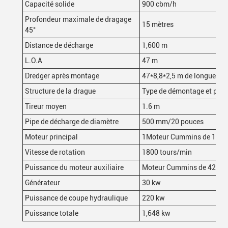
Capacité solide
900 cbm/h
Profondeur maximale de dragage
15 mètres
45°
Distance de décharge
1,600 m
L.O.A
47 m
Dredger après montage
47*8,8*2,5 m de longueur
*
Structure de la drague
Type de démontage et peut 
Tireur moyen
1.6 m
Pipe de décharge de diamètre
500 mm/20 pouces
Moteur principal
1Moteur Cummins de 193 
Vitesse de rotation
1800 tours/min
Puissance du moteur auxiliaire
Moteur Cummins de 425 k
Générateur
30 kw
Puissance de coupe hydraulique
220 kw
Puissance totale
1,648 kw