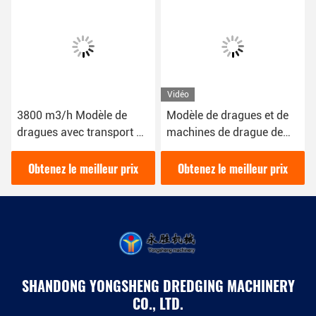
Vidéo
3800 m3/h Modèle de
Modèle de dragues et de
dragues avec transport de
machines de drague de
spud et système de
100 cbm 8 pouces pour
commande PLC Siemens
les projets et les tâches de
Obtenez le meilleur prix
Obtenez le meilleur prix
drague à grande échelle
SHANDONG YONGSHENG DREDGING MACHINERY
CO., LTD.