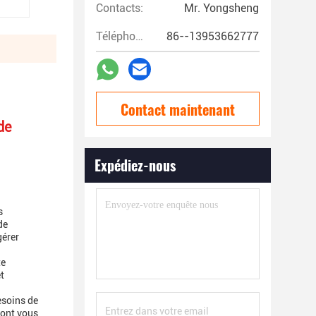
Contacts:
Mr. Yongsheng
Téléphone:
86--13953662777
Contact maintenant
de
Expédiez-nous
s
de
gérer
te
t
esoins de
dont vous