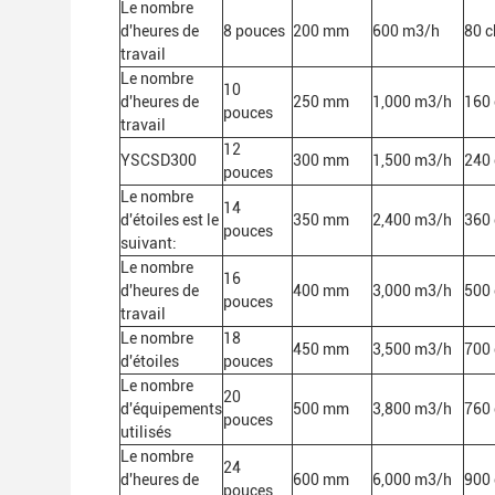
Le nombre
d'heures de
8 pouces
200 mm
600 m3/h
80 
travail
Le nombre
10
d'heures de
250 mm
1,000 m3/h
160
pouces
travail
12
YSCSD300
300 mm
1,500 m3/h
240
pouces
Le nombre
14
d'étoiles est le
350 mm
2,400 m3/h
360
pouces
suivant:
Le nombre
16
d'heures de
400 mm
3,000 m3/h
500
pouces
travail
Le nombre
18
450 mm
3,500 m3/h
700
d'étoiles
pouces
Le nombre
20
d'équipements
500 mm
3,800 m3/h
760
pouces
utilisés
Le nombre
24
d'heures de
600 mm
6,000 m3/h
900
pouces