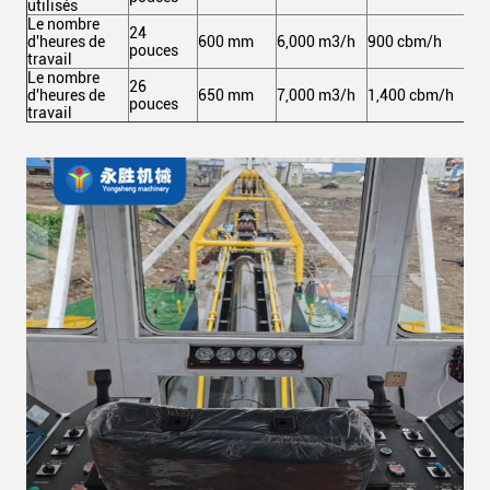
utilisés
Le nombre
24
d'heures de
600 mm
6,000 m3/h
900 cbm/h
2,
pouces
travail
Le nombre
26
d'heures de
650 mm
7,000 m3/h
1,400 cbm/h
3,
pouces
travail