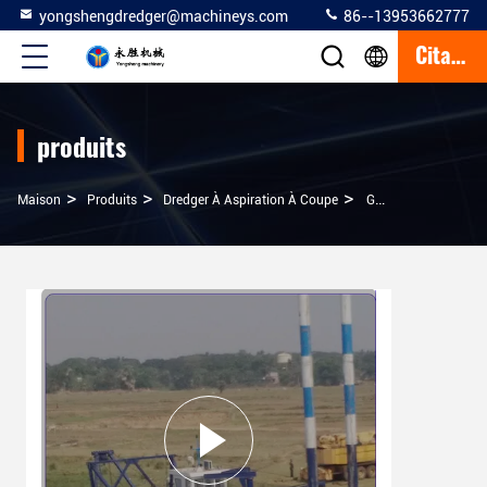
yongshengdredger@machineys.com
86--13953662777
Citation
produits
>
>
>
Maison
Produits
Dredger À Aspiration À Coupe
Gabon Petite Drague À Aspiration À Réaction De 10 Pouces Pompant Du Sable De Rivière À Vendre