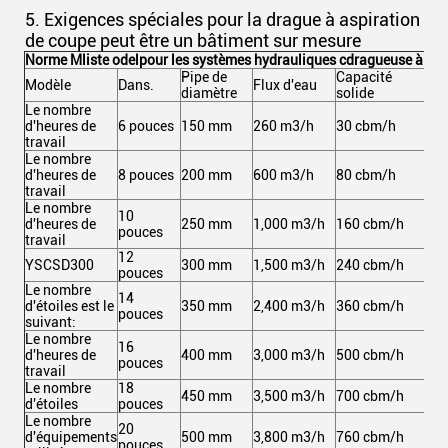
5. Exigences spéciales pour la drague à aspiration
de coupe peut être un bâtiment sur mesure
Norme M
liste odel
pour les systèmes hydrauliques c
dragueuse à asp
Pipe de
Capacité
Pui
Modèle
Dans.
Flux d'eau
diamètre
solide
tot
Le nombre
d'heures de
6 pouces
150 mm
260 m3/h
30 cbm/h
10
travail
Le nombre
d'heures de
8 pouces
200 mm
600 m3/h
80 cbm/h
21
travail
Le nombre
10
d'heures de
250 mm
1,000 m3/h
160 cbm/h
36
pouces
travail
12
YSCSD300
300 mm
1,500 m3/h
240 cbm/h
59
pouces
Le nombre
14
d'étoiles est le
350 mm
2,400 m3/h
360 cbm/h
97
pouces
suivant:
Le nombre
16
d'heures de
400 mm
3,000 m3/h
500 cbm/h
1,
pouces
travail
Le nombre
18
450 mm
3,500 m3/h
700 cbm/h
1,
d'étoiles
pouces
Le nombre
20
d'équipements
500 mm
3,800 m3/h
760 cbm/h
1,
pouces