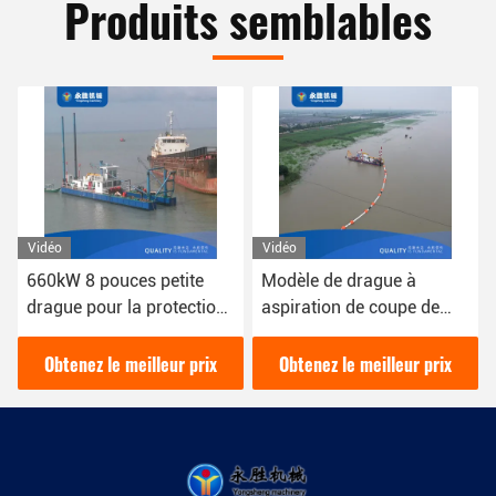
Produits semblables
Vidéo
Vidéo
Modèle de drague à
Dragueuse Csd
aspiration de coupe de
polyvalente pour diverses
tuyaux de 12 pouces avec
applications de drague
une puissance de 200
épaisseur de plaque
Obtenez le meilleur prix
Obtenez le meilleur prix
mètres cubes par heure
latérale 6 mm