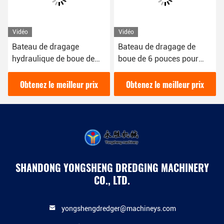
Vidéo
Vidéo
Bateau de dragage
Bateau de dragage de
hydraulique de boue de
boue de 6 pouces pour
200 Cbm/h de 16 kW de
draguer la boue dans la
couleur rouge utilisé pour
rivière 16kw dragueuse
Obtenez le meilleur prix
Obtenez le meilleur prix
le dragage des rivières
hydraulique diesel
SHANDONG YONGSHENG DREDGING MACHINERY
CO., LTD.
yongshengdredger@machineys.com