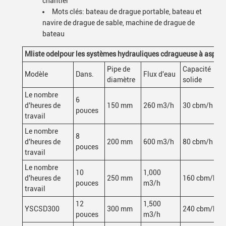
chantier
Mots clés: bateau de drague portable, bateau et
navire de drague de sable, machine de drague de
bateau
M
liste odel
pour les systèmes hydrauliques c
dragueuse à aspirat
Pipe de
Capacité
Modèle
Dans.
Flux d'eau
diamètre
solide
Le nombre
6
d'heures de
150 mm
260 m3/h
30 cbm/h
pouces
travail
Le nombre
8
d'heures de
200 mm
600 m3/h
80 cbm/h
pouces
travail
Le nombre
10
1,000
d'heures de
250 mm
160 cbm/h
pouces
m3/h
travail
12
1,500
YSCSD300
300 mm
240 cbm/h
pouces
m3/h