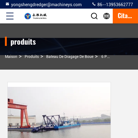
yongshengdredger@machineys.com
86--13953662777
Citation
produits
>
>
>
Maison
Produits
Bateau De Dragage De Boue
6 Pouces À 26 Pouces Coupeur Aspiration Sable Boue Dragueur Bateau Pour Le Dock Dragueur Profondeur 15 Mètres Sous L'eau