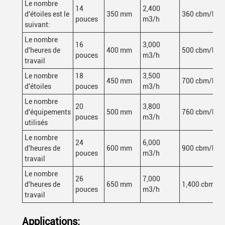
Le nombre
14
2,400
d'étoiles est le
350 mm
360 cbm/h
pouces
m3/h
suivant:
Le nombre
16
3,000
d'heures de
400 mm
500 cbm/h
pouces
m3/h
travail
Le nombre
18
3,500
450 mm
700 cbm/h
d'étoiles
pouces
m3/h
Le nombre
20
3,800
d'équipements
500 mm
760 cbm/h
pouces
m3/h
utilisés
Le nombre
24
6,000
d'heures de
600 mm
900 cbm/h
pouces
m3/h
travail
Le nombre
26
7,000
d'heures de
650 mm
1,400 cbm/h
pouces
m3/h
travail
Applications: