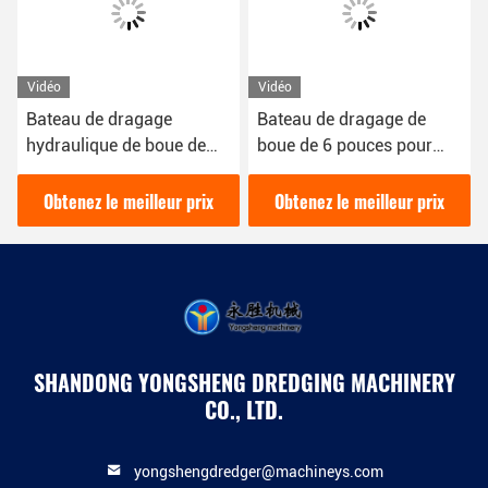
Vidéo
Vidéo
Bateau de dragage
Bateau de dragage de
hydraulique de boue de
boue de 6 pouces pour
200 Cbm/h de 16 kW de
draguer la boue dans la
couleur rouge utilisé pour
rivière 16kw dragueuse
Obtenez le meilleur prix
Obtenez le meilleur prix
le dragage des rivières
hydraulique diesel
SHANDONG YONGSHENG DREDGING MACHINERY
CO., LTD.
yongshengdredger@machineys.com