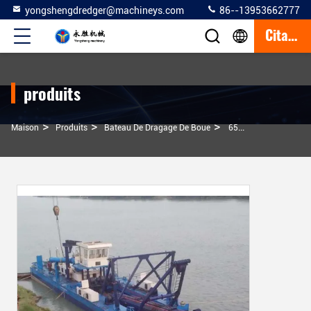
yongshengdredger@machineys.com
86--13953662777
Citation
produits
>
>
>
Maison
Produits
Bateau De Dragage De Boue
650mm 26 Pouces Coupeur Aspiration Boue Dragueur Bateau Dragueur Aspiration De Sable Avec Carrosserie De Spud Et Ancrage