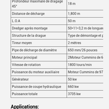
Profondeur maximale de dragage
18 m
45°
Distance de décharge
1,800 m
L.O.A
50 m
Dredger après montage
50*11*3,2 m de longueur
*
l
Structure de la drague
Type de démontage et peut 
Tireur moyen
2 mètres
Pipe de décharge de diamètre
650 mm/26 pouces
Moteur principal
2Moteur Cummins de 685 
Vitesse de rotation
1800 tours/min
Puissance du moteur auxiliaire
Moteur Cummins de 970 k
Générateur
50 kw
Puissance de coupe hydraulique
660 kw
Puissance totale
3705 kw
Applications: