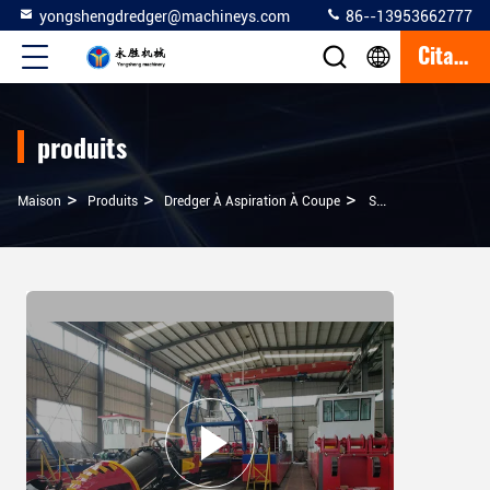
yongshengdredger@machineys.com
86--13953662777
Citation
produits
>
>
>
Maison
Produits
Dredger À Aspiration À Coupe
Sri Lanka 20 Pouces Hydraulique Coupeuse Aspirateur Dragueuse Pour Pomper Les Récifs Coralliens