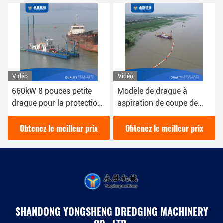
Vidéo
Vidéo
Modèle de drague à
Dragueuse Csd
aspiration de coupe de
polyvalente pour diverses
tuyaux de 12 pouces avec
applications de drague
une puissance de 200
épaisseur de plaque
Obtenez le meilleur prix
Obtenez le meilleur prix
mètres cubes par heure
latérale 6 mm
SHANDONG YONGSHENG DREDGING MACHINERY