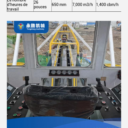
26
d'heures de
650 mm
7,000 m3/h
1,400 cbm/h
3,
pouces
travail