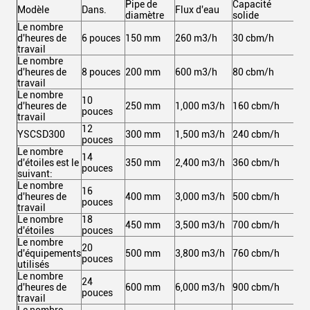
Pipe de
Capacité
Pui
Modèle
Dans.
Flux d'eau
diamètre
solide
tot
Le nombre
d'heures de
6 pouces
150 mm
260 m3/h
30 cbm/h
10
travail
Le nombre
d'heures de
8 pouces
200 mm
600 m3/h
80 cbm/h
21
travail
Le nombre
10
d'heures de
250 mm
1,000 m3/h
160 cbm/h
36
pouces
travail
12
YSCSD300
300 mm
1,500 m3/h
240 cbm/h
59
pouces
Le nombre
14
d'étoiles est le
350 mm
2,400 m3/h
360 cbm/h
97
pouces
suivant:
Le nombre
16
d'heures de
400 mm
3,000 m3/h
500 cbm/h
1,
pouces
travail
Le nombre
18
450 mm
3,500 m3/h
700 cbm/h
1,
d'étoiles
pouces
Le nombre
20
d'équipements
500 mm
3,800 m3/h
760 cbm/h
1,
pouces
utilisés
Le nombre
24
d'heures de
600 mm
6,000 m3/h
900 cbm/h
2,
pouces
travail
Le nombre